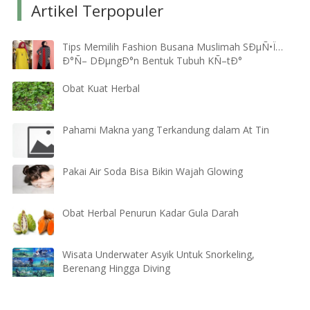
Artikel Terpopuler
Tips Memilih Fashion Busana Muslimah SÐµÑ•Ï…
Ð°Ñ– DÐµngÐ°n Bentuk Tubuh KÑ–tÐ°
Obat Kuat Herbal
Pahami Makna yang Terkandung dalam At Tin
Pakai Air Soda Bisa Bikin Wajah Glowing
Obat Herbal Penurun Kadar Gula Darah
Wisata Underwater Asyik Untuk Snorkeling,
Berenang Hingga Diving