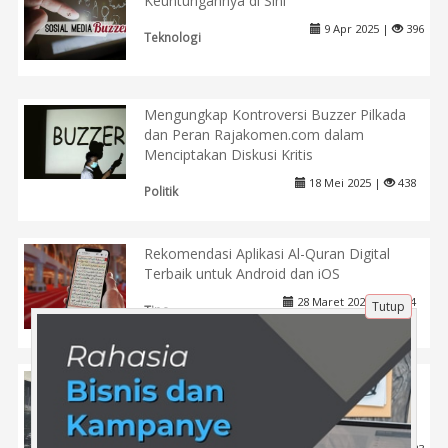
Keuntungannya di Sini
9 Apr 2025 |
396
Teknologi
Mengungkap Kontroversi Buzzer Pilkada
dan Peran Rajakomen.com dalam
Menciptakan Diskusi Kritis
18 Mei 2025 |
438
Politik
Rekomendasi Aplikasi Al-Quran Digital
Terbaik untuk Android dan iOS
28 Maret 2025 |
504
Tutup
Tips
Ketika Anak Tidak Juara Kelas, Tapi Hebat
di Lapangan — Apakah Kita Siap
Mengakui?