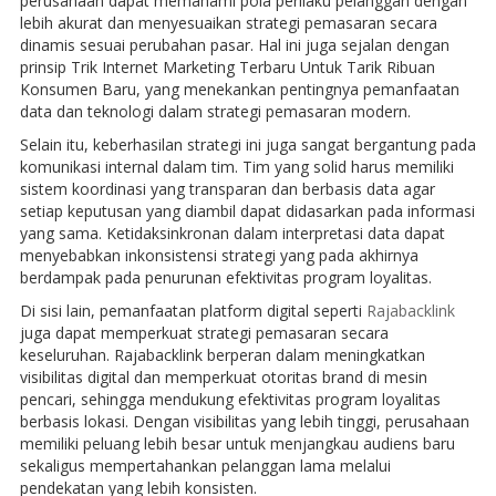
perusahaan dapat memahami pola perilaku pelanggan dengan
lebih akurat dan menyesuaikan strategi pemasaran secara
dinamis sesuai perubahan pasar. Hal ini juga sejalan dengan
prinsip Trik Internet Marketing Terbaru Untuk Tarik Ribuan
Konsumen Baru, yang menekankan pentingnya pemanfaatan
data dan teknologi dalam strategi pemasaran modern.
Selain itu, keberhasilan strategi ini juga sangat bergantung pada
komunikasi internal dalam tim. Tim yang solid harus memiliki
sistem koordinasi yang transparan dan berbasis data agar
setiap keputusan yang diambil dapat didasarkan pada informasi
yang sama. Ketidaksinkronan dalam interpretasi data dapat
menyebabkan inkonsistensi strategi yang pada akhirnya
berdampak pada penurunan efektivitas program loyalitas.
Di sisi lain, pemanfaatan platform digital seperti
Rajabacklink
juga dapat memperkuat strategi pemasaran secara
keseluruhan. Rajabacklink berperan dalam meningkatkan
visibilitas digital dan memperkuat otoritas brand di mesin
pencari, sehingga mendukung efektivitas program loyalitas
berbasis lokasi. Dengan visibilitas yang lebih tinggi, perusahaan
memiliki peluang lebih besar untuk menjangkau audiens baru
sekaligus mempertahankan pelanggan lama melalui
pendekatan yang lebih konsisten.