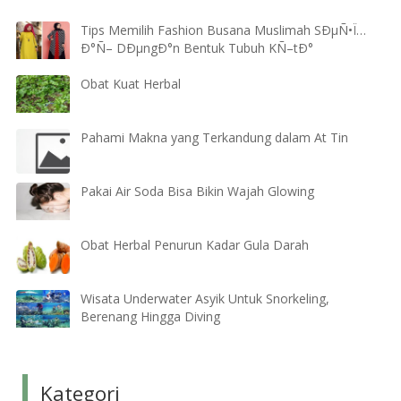
Tips Memilih Fashion Busana Muslimah SÐµÑ•Ï…
Ð°Ñ– DÐµngÐ°n Bentuk Tubuh KÑ–tÐ°
Obat Kuat Herbal
Pahami Makna yang Terkandung dalam At Tin
Pakai Air Soda Bisa Bikin Wajah Glowing
Obat Herbal Penurun Kadar Gula Darah
Wisata Underwater Asyik Untuk Snorkeling,
Berenang Hingga Diving
Kategori