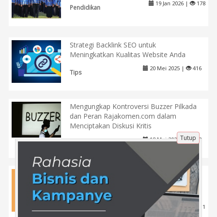
19 Jan 2026 |
178
Pendidikan
Strategi Backlink SEO untuk
Meningkatkan Kualitas Website Anda
20 Mei 2025 |
416
Tips
Mengungkap Kontroversi Buzzer Pilkada
dan Peran Rajakomen.com dalam
Menciptakan Diskusi Kritis
Tutup
18 Mei 2025 |
438
Politik
Konsistensi Belajar SNBT Kedokteran
sebagai Kunci Lolos Fakultas Kedokteran
melalui Tryout.id
25 Apr 2026 |
111
Pendidikan