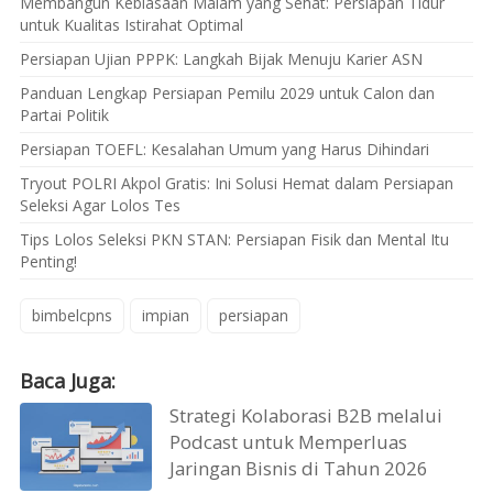
Membangun Kebiasaan Malam yang Sehat: Persiapan Tidur
untuk Kualitas Istirahat Optimal
Persiapan Ujian PPPK: Langkah Bijak Menuju Karier ASN
Panduan Lengkap Persiapan Pemilu 2029 untuk Calon dan
Partai Politik
Persiapan TOEFL: Kesalahan Umum yang Harus Dihindari
Tryout POLRI Akpol Gratis: Ini Solusi Hemat dalam Persiapan
Seleksi Agar Lolos Tes
Tips Lolos Seleksi PKN STAN: Persiapan Fisik dan Mental Itu
Penting!
bimbelcpns
impian
persiapan
Baca Juga:
Strategi Kolaborasi B2B melalui
Podcast untuk Memperluas
Jaringan Bisnis di Tahun 2026