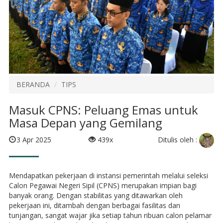
BERANDA
TIPS
Masuk CPNS: Peluang Emas untuk
Masa Depan yang Gemilang
Ditulis oleh :
3 Apr 2025
439x
Mendapatkan pekerjaan di instansi pemerintah melalui seleksi
Calon Pegawai Negeri Sipil (CPNS) merupakan impian bagi
banyak orang. Dengan stabilitas yang ditawarkan oleh
pekerjaan ini, ditambah dengan berbagai fasilitas dan
tunjangan, sangat wajar jika setiap tahun ribuan calon pelamar