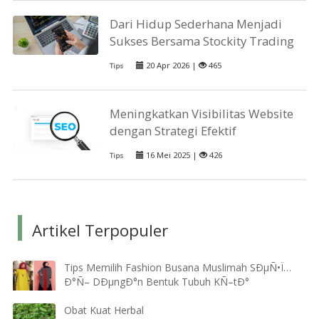
Dari Hidup Sederhana Menjadi
Sukses Bersama Stockity Trading
20 Apr 2026 |
465
Tips
Meningkatkan Visibilitas Website
dengan Strategi Efektif
16 Mei 2025 |
426
Tips
Artikel Terpopuler
Tips Memilih Fashion Busana Muslimah SÐµÑ•Ï…
Ð°Ñ– DÐµngÐ°n Bentuk Tubuh KÑ–tÐ°
Obat Kuat Herbal