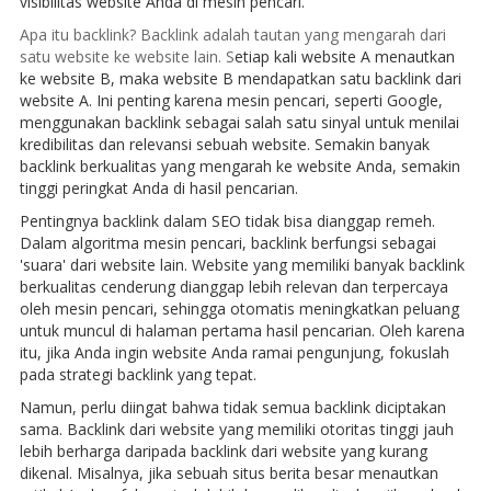
visibilitas website Anda di mesin pencari.
Apa itu backlink? Backlink adalah tautan yang mengarah dari
satu website ke website lain. S
etiap kali website A menautkan
ke website B, maka website B mendapatkan satu backlink dari
website A. Ini penting karena mesin pencari, seperti Google,
menggunakan backlink sebagai salah satu sinyal untuk menilai
kredibilitas dan relevansi sebuah website. Semakin banyak
backlink berkualitas yang mengarah ke website Anda, semakin
tinggi peringkat Anda di hasil pencarian.
Pentingnya backlink dalam SEO tidak bisa dianggap remeh.
Dalam algoritma mesin pencari, backlink berfungsi sebagai
'suara' dari website lain. Website yang memiliki banyak backlink
berkualitas cenderung dianggap lebih relevan dan terpercaya
oleh mesin pencari, sehingga otomatis meningkatkan peluang
untuk muncul di halaman pertama hasil pencarian. Oleh karena
itu, jika Anda ingin website Anda ramai pengunjung, fokuslah
pada strategi backlink yang tepat.
Namun, perlu diingat bahwa tidak semua backlink diciptakan
sama. Backlink dari website yang memiliki otoritas tinggi jauh
lebih berharga daripada backlink dari website yang kurang
dikenal. Misalnya, jika sebuah situs berita besar menautkan