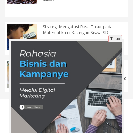
Strategi Mengatasi Rasa Takut pada
Matematika di Kalangan Siswa SD
Tutup
15 Maret 2025 |
480
Pendidikan
Kumpulan Contoh Soal Tryout TNI Online
yang Sering Muncul di Tes
9 Mei 2025 |
530
Pendidikan
Tentang Kami
Artikel
Disclaimer