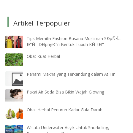
Artikel Terpopuler
Tips Memilih Fashion Busana Muslimah SÐµÑ•Ï…
Ð°Ñ– DÐµngÐ°n Bentuk Tubuh KÑ–tÐ°
Obat Kuat Herbal
Pahami Makna yang Terkandung dalam At Tin
Pakai Air Soda Bisa Bikin Wajah Glowing
Obat Herbal Penurun Kadar Gula Darah
Wisata Underwater Asyik Untuk Snorkeling,