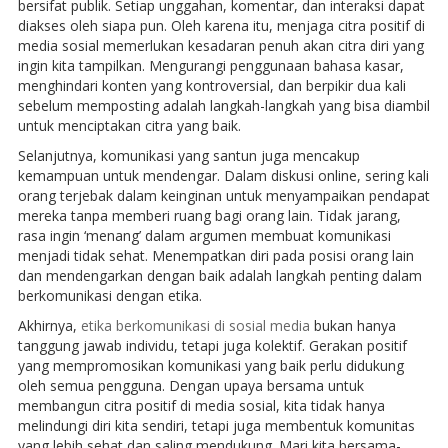
bersifat publik. Setiap unggahan, komentar, dan interaksi dapat
diakses oleh siapa pun. Oleh karena itu, menjaga citra positif di
media sosial memerlukan kesadaran penuh akan citra diri yang
ingin kita tampilkan. Mengurangi penggunaan bahasa kasar,
menghindari konten yang kontroversial, dan berpikir dua kali
sebelum memposting adalah langkah-langkah yang bisa diambil
untuk menciptakan citra yang baik.
Selanjutnya, komunikasi yang santun juga mencakup
kemampuan untuk mendengar. Dalam diskusi online, sering kali
orang terjebak dalam keinginan untuk menyampaikan pendapat
mereka tanpa memberi ruang bagi orang lain. Tidak jarang,
rasa ingin ‘menang’ dalam argumen membuat komunikasi
menjadi tidak sehat. Menempatkan diri pada posisi orang lain
dan mendengarkan dengan baik adalah langkah penting dalam
berkomunikasi dengan etika.
Akhirnya,
etika berkomunikasi di sosial media
bukan hanya
tanggung jawab individu, tetapi juga kolektif. Gerakan positif
yang mempromosikan komunikasi yang baik perlu didukung
oleh semua pengguna. Dengan upaya bersama untuk
membangun citra positif di media sosial, kita tidak hanya
melindungi diri kita sendiri, tetapi juga membentuk komunitas
yang lebih sehat dan saling mendukung. Mari kita bersama-