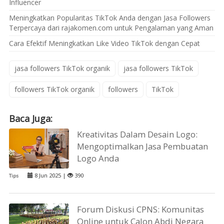
Influencer
Meningkatkan Popularitas TikTok Anda dengan Jasa Followers
Terpercaya dari rajakomen.com untuk Pengalaman yang Aman
Cara Efektif Meningkatkan Like Video TikTok dengan Cepat
jasa followers TikTok organik
jasa followers TikTok
followers TikTok organik
followers
TikTok
Baca Juga:
Kreativitas Dalam Desain Logo:
Mengoptimalkan Jasa Pembuatan
Logo Anda
8 Jun 2025 |
390
Tips
Forum Diskusi CPNS: Komunitas
Online untuk Calon Abdi Negara