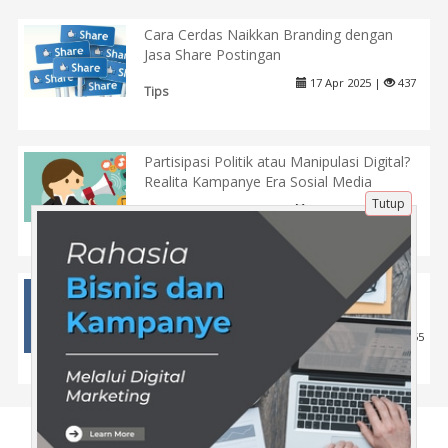
Cara Cerdas Naikkan Branding dengan
Jasa Share Postingan
17 Apr 2025 |
437
Tips
Partisipasi Politik atau Manipulasi Digital?
Realita Kampanye Era Sosial Media
Tutup
14 Mei 2025 |
442
Politik
Menemani Setiap Aktivitas dengan Widget
Waktu Sholat
26 Jan 2026 |
155
Politik
Tentang Kami