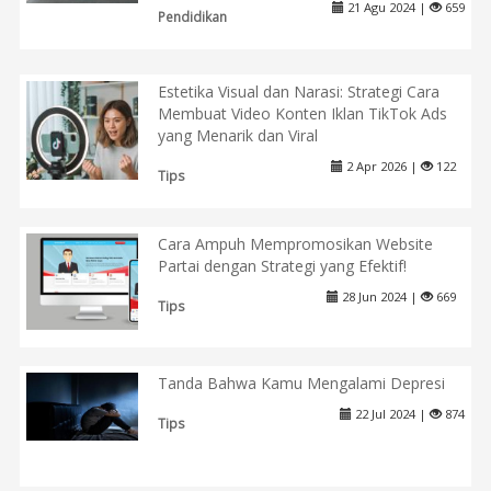
21 Agu 2024 |
659
Pendidikan
Estetika Visual dan Narasi: Strategi Cara
Membuat Video Konten Iklan TikTok Ads
yang Menarik dan Viral
2 Apr 2026 |
122
Tips
Cara Ampuh Mempromosikan Website
Partai dengan Strategi yang Efektif!
28 Jun 2024 |
669
Tips
Tanda Bahwa Kamu Mengalami Depresi
22 Jul 2024 |
874
Tips