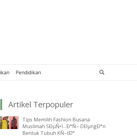
ikan
Pendidikan
Artikel Terpopuler
Tips Memilih Fashion Busana
Muslimah SÐµÑ•Ï…Ð°Ñ– DÐµngÐ°n
Bentuk Tubuh KÑ–tÐ°