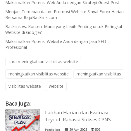
Maksimalkan Potensi Web Anda dengan Strategi Guest Post
Menjadi Terdepan dalam Promosi Website Sinyal Forex Harian
Bersama RajaBacklink.com
Backlink vs. Konten: Mana yang Lebih Penting untuk Peringkat
Website di Google?
Maksimalkan Potensi Website Anda dengan Jasa SEO
Profesional
cara meningkatkan visibilitas website
meningkatkan visibilitas website
meningkatkan visibilitas
visibilitas website
website
Baca Juga:
Latihan Harian dan Evaluasi
Tryout, Rahasia Sukses CPNS
29 Apr 2025 |
509
Pendidikan