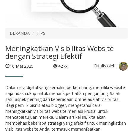
BERANDA
TIPS
Meningkatkan Visibilitas Website
dengan Strategi Efektif
Ditulis oleh :
16 Mei 2025
427x
Dalam era digital yang semakin berkembang, memiliki website
saja tidak cukup untuk menarik perhatian pengunjung. Salah
satu aspek penting dari keberadaan online adalah visibilitas.
Bagi pemilik bisnis atau blogger, mengetahui cara
meningkatkan visibilitas website menjadi krusial untuk
mencapai tujuan mereka. Dalam artikel ini, kita akan
membahas beberapa strategi yang efektif untuk meningkatkan
visibilitas website Anda, termasuk memanfaatkan