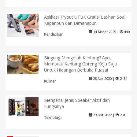
Aplikasi Tryout UTBK Gratis: Latihan Soal
Kapanpun dan Dimanapun
14 Maret 2025 |
440
Pendidikan
Bingung Mengolah Kentang? Ayo,
Membuat Kentang Goreng Keju Saja
Untuk HIdangan Berbuka Puasa!
28 Apr 2020 |
2484
Kuliner
Mengenal Jenis Speaker Aktif dan
Fungsinya
29 Okt 2022 |
2316
Teknologi