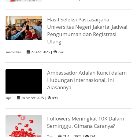
Hasil Seleksi Pascasarjana
Universitas Negeri Jakarta: Jadwal
Pengumuman dan Registrasi
Ulang
27 Apr 2025 |
774
Pendidikan
Ambassador Adalah Kunci dalam
Hubungan Internasional, Ini
Alasannya
24 Maret 2025 |
493
Tips
Followers Meningkat 10K Dalam
Seminggu, Gimana Caranya?
21 Apr 2025 |
774
Tips