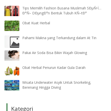
Tips Memilih Fashion Busana Muslimah SÐµÑ•Ï…
Ð°Ñ– DÐµngÐ°n Bentuk Tubuh KÑ–tÐ°
Obat Kuat Herbal
Pahami Makna yang Terkandung dalam At Tin
Pakai Air Soda Bisa Bikin Wajah Glowing
Obat Herbal Penurun Kadar Gula Darah
Wisata Underwater Asyik Untuk Snorkeling,
Berenang Hingga Diving
Kategori