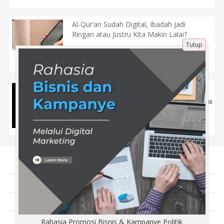
Al-Qur’an Sudah Digital, Ibadah Jadi
Ringan atau Justru Kita Makin Lalai?
Tutup
5 Jan 2026 |
184
Tips
Sabun Cuci Muka Jerawat Untuk Remaja
29 Jun 2024 |
938
Kecantikan
Tentang Kami
Artikel
Disclaimer
Rahasia Promosi Bisnis & Kampanye Politik