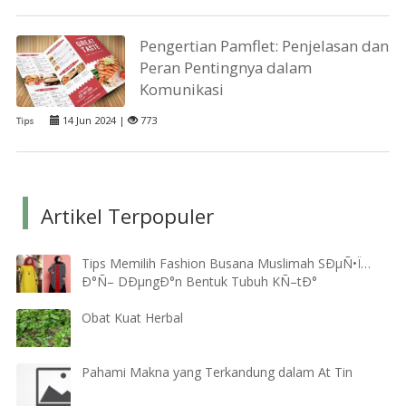
Pengertian Pamflet: Penjelasan dan
Peran Pentingnya dalam
Komunikasi
14 Jun 2024 |
773
Tips
Artikel Terpopuler
Tips Memilih Fashion Busana Muslimah SÐµÑ•Ï…
Ð°Ñ– DÐµngÐ°n Bentuk Tubuh KÑ–tÐ°
Obat Kuat Herbal
Pahami Makna yang Terkandung dalam At Tin