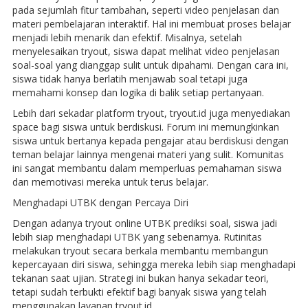
pada sejumlah fitur tambahan, seperti video penjelasan dan
materi pembelajaran interaktif. Hal ini membuat proses belajar
menjadi lebih menarik dan efektif. Misalnya, setelah
menyelesaikan tryout, siswa dapat melihat video penjelasan
soal-soal yang dianggap sulit untuk dipahami. Dengan cara ini,
siswa tidak hanya berlatih menjawab soal tetapi juga
memahami konsep dan logika di balik setiap pertanyaan.
Lebih dari sekadar platform tryout, tryout.id juga menyediakan
space bagi siswa untuk berdiskusi. Forum ini memungkinkan
siswa untuk bertanya kepada pengajar atau berdiskusi dengan
teman belajar lainnya mengenai materi yang sulit. Komunitas
ini sangat membantu dalam memperluas pemahaman siswa
dan memotivasi mereka untuk terus belajar.
Menghadapi UTBK dengan Percaya Diri
Dengan adanya tryout online UTBK prediksi soal, siswa jadi
lebih siap menghadapi UTBK yang sebenarnya. Rutinitas
melakukan tryout secara berkala membantu membangun
kepercayaan diri siswa, sehingga mereka lebih siap menghadapi
tekanan saat ujian. Strategi ini bukan hanya sekadar teori,
tetapi sudah terbukti efektif bagi banyak siswa yang telah
menggunakan layanan tryout.id.