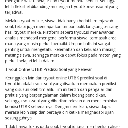
mengatur waktu belajar dan tryout mereka sendiri, sehingga
lebih fleksibel dibandingkan dengan tryout konvensional yang
terjadwal.
Melalui tryout online, siswa tidak hanya berlatih menjawab
soal, tetapi juga mendapatkan umpan balik langsung tentang
hasil tryout mereka. Platform seperti tryout.id menawarkan
analisis mendetail mengenai performa siswa, termasuk area
mana yang masih perlu diperbaiki. Umpan balik ini sangat
penting untuk mengetahui kelemahan dan kekuatan masing-
masing siswa, sehingga mereka dapat fokus pada materi yang
perlu dipelajari lebih dalam.
Tryout Online UTBK Prediksi Soal yang Relevan
Keunggulan lain dari
tryout online UTBK prediksi soal
di
tryout.id adalah soal-soal yang disajikan merupakan prediksi
yang disusun oleh tim ahli. Tim ini terdiri dari pengajar dan
praktisi yang berpengalaman dalam bidang pendidikan,
sehingga soal-soal yang diberikan relevan dan mencerminkan
kondisi UTBK sebenarnya. Dengan demikian, siswa dapat
merasa lebih siap dan percaya diri ketika menghadapi ujian
sesungguhnya.
Tidak hanya fokus pada soal, tryout.id juga memberikan akses