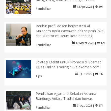
13 Apr 2025 |
694
Pendidikan
Berikut profil dosen berprestasi Al
Ma'soem Ryzki Wiryawan ahli sejarah lokal
dan kurator museum kota bandung
17 Maret 2026 |
124
Pendidikan
Strategi Efektif untuk Promosi di Sosmed
Kelas Online Trading di Rajakomen.com
3 Jun 2025 |
532
Tips
Pendidikan Agama di Sekolah Asrama
Bandung: Antara Tradisi dan Inovasi
21 Agu 2024 |
674
Pendidikan