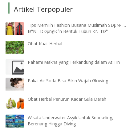
Artikel Terpopuler
Tips Memilih Fashion Busana Muslimah SÐµÑ•Ï…
Ð°Ñ– DÐµngÐ°n Bentuk Tubuh KÑ–tÐ°
Obat Kuat Herbal
Pahami Makna yang Terkandung dalam At Tin
Pakai Air Soda Bisa Bikin Wajah Glowing
Obat Herbal Penurun Kadar Gula Darah
Wisata Underwater Asyik Untuk Snorkeling,
Berenang Hingga Diving