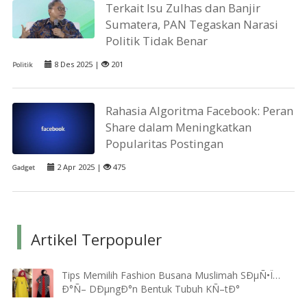
Terkait Isu Zulhas dan Banjir
Sumatera, PAN Tegaskan Narasi
Politik Tidak Benar
8 Des 2025 |
201
Politik
Rahasia Algoritma Facebook: Peran
Share dalam Meningkatkan
Popularitas Postingan
2 Apr 2025 |
475
Gadget
Artikel Terpopuler
Tips Memilih Fashion Busana Muslimah SÐµÑ•Ï…
Ð°Ñ– DÐµngÐ°n Bentuk Tubuh KÑ–tÐ°