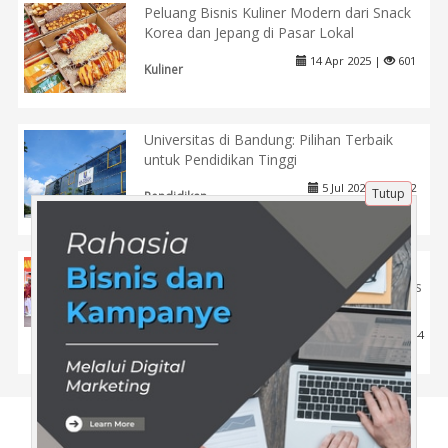
Peluang Bisnis Kuliner Modern dari Snack
Korea dan Jepang di Pasar Lokal
14 Apr 2025 |
601
Kuliner
Universitas di Bandung: Pilihan Terbaik
untuk Pendidikan Tinggi
5 Jul 2024 |
702
Tutup
Pendidikan
Tryout POLRI Akpol Gratis: Ini Solusi
Hemat dalam Persiapan Seleksi Agar Lolos
Tes
11 Mei 2025 |
444
Tips
Tentang Kami