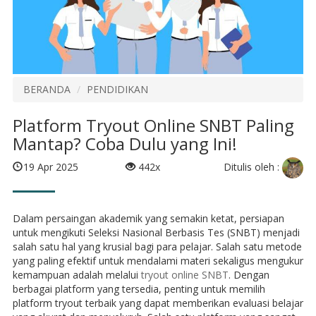
BERANDA
PENDIDIKAN
Platform Tryout Online SNBT Paling
Mantap? Coba Dulu yang Ini!
Ditulis oleh :
19 Apr 2025
442x
Dalam persaingan akademik yang semakin ketat, persiapan
untuk mengikuti Seleksi Nasional Berbasis Tes (SNBT) menjadi
salah satu hal yang krusial bagi para pelajar. Salah satu metode
yang paling efektif untuk mendalami materi sekaligus mengukur
kemampuan adalah melalui
tryout online SNBT
. Dengan
berbagai platform yang tersedia, penting untuk memilih
platform tryout terbaik yang dapat memberikan evaluasi belajar