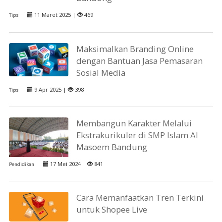
11 Maret 2025 |
469
Tips
Maksimalkan Branding Online
dengan Bantuan Jasa Pemasaran
Sosial Media
9 Apr 2025 |
398
Tips
Membangun Karakter Melalui
Ekstrakurikuler di SMP Islam Al
Masoem Bandung
17 Mei 2024 |
841
Pendidikan
Cara Memanfaatkan Tren Terkini
untuk Shopee Live