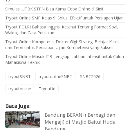
Simulasi UTBK STPN Bisa Kamu Coba Online di Sini!
Tryout Online SMP Kelas 9: Solusi Efektif untuk Persiapan Ujian
Tryout POLRI Bahasa Inggris: Ketahui Tentang Format Soal,
Waktu, dan Cara Penilaian
Tryout Online Kompetensi Dokter Gigi: Strategi Belajar Klinis
dan Teori untuk Persiapan Ujian Kompetensi yang Sukses
Tryout Online Masuk ITB Lengkap: Latihan Intensif untuk Calon
Mahasiswa Teknik
tryoutSNBT
tryoutonlineSNBT
SNBT2026
tryoutonline
Tryout.id
Baca Juga:
Bandung BERANI ( Berbagi dan
Mengaji) di Masjid Baitul Huda
Bandung