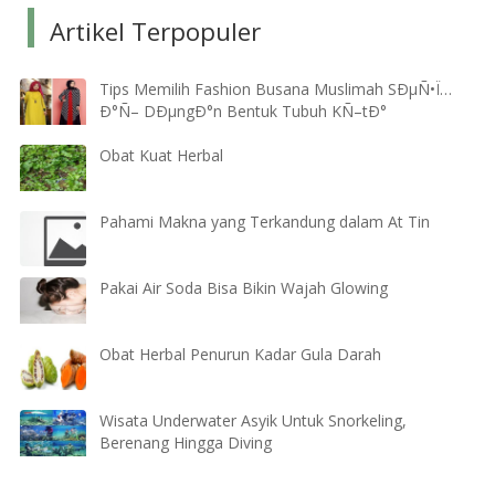
Artikel Terpopuler
Tips Memilih Fashion Busana Muslimah SÐµÑ•Ï…
Ð°Ñ– DÐµngÐ°n Bentuk Tubuh KÑ–tÐ°
Obat Kuat Herbal
Pahami Makna yang Terkandung dalam At Tin
Pakai Air Soda Bisa Bikin Wajah Glowing
Obat Herbal Penurun Kadar Gula Darah
Wisata Underwater Asyik Untuk Snorkeling,
Berenang Hingga Diving