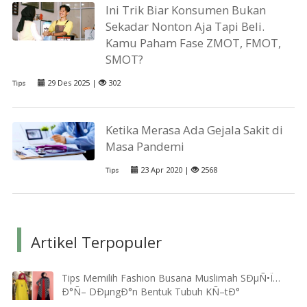
Ini Trik Biar Konsumen Bukan
Sekadar Nonton Aja Tapi Beli.
Kamu Paham Fase ZMOT, FMOT,
SMOT?
29 Des 2025 |
302
Tips
Ketika Merasa Ada Gejala Sakit di
Masa Pandemi
23 Apr 2020 |
2568
Tips
Artikel Terpopuler
Tips Memilih Fashion Busana Muslimah SÐµÑ•Ï…
Ð°Ñ– DÐµngÐ°n Bentuk Tubuh KÑ–tÐ°