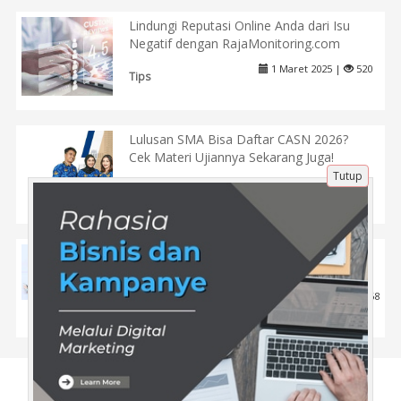
Lindungi Reputasi Online Anda dari Isu
Negatif dengan RajaMonitoring.com
1 Maret 2025 |
520
Tips
Lulusan SMA Bisa Daftar CASN 2026?
Cek Materi Ujiannya Sekarang Juga!
Tutup
15 Apr 2025 |
912
Pendidikan
Ketika Merasa Ada Gejala Sakit di Masa
Pandemi
23 Apr 2020 |
2568
Tips
Tentang Kami