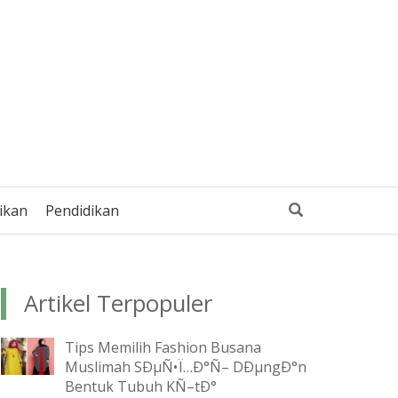
ikan
Pendidikan
Artikel Terpopuler
Tips Memilih Fashion Busana
Muslimah SÐµÑ•Ï…Ð°Ñ– DÐµngÐ°n
Bentuk Tubuh KÑ–tÐ°