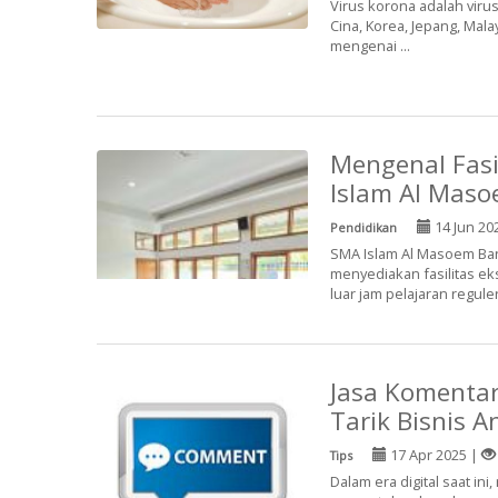
Virus korona adalah viru
Cina, Korea, Jepang, Mala
mengenai ...
Mengenal Fasi
Islam Al Mas
14 Jun 20
Pendidikan
SMA Islam Al Masoem Ba
menyediakan fasilitas e
luar jam pelajaran reguler.
Jasa Komentar
Tarik Bisnis A
17 Apr 2025 |
Tips
Dalam era digital saat ini