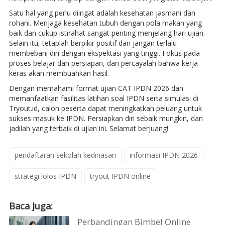
Satu hal yang perlu diingat adalah kesehatan jasmani dan
rohani. Menjaga kesehatan tubuh dengan pola makan yang
baik dan cukup istirahat sangat penting menjelang hari ujian.
Selain itu, tetaplah berpikir positif dan jangan terlalu
membebani diri dengan ekspektasi yang tinggi. Fokus pada
proses belajar dan persiapan, dan percayalah bahwa kerja
keras akan membuahkan hasil.
Dengan memahami format ujian CAT IPDN 2026 dan
memanfaatkan fasilitas latihan soal IPDN serta simulasi di
Tryout.id, calon peserta dapat meningkatkan peluang untuk
sukses masuk ke IPDN. Persiapkan diri sebaik mungkin, dan
jadilah yang terbaik di ujian ini. Selamat berjuang!
pendaftaran sekolah kedinasan
informasi IPDN 2026
strategi lolos IPDN
tryout IPDN online
Baca Juga:
Perbandingan Bimbel Online