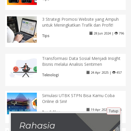
3 Strategi Promosi Website yang Ampuh
untuk Meningkatkan Trafik dan Profit!
28 Jun 2024 |
796
Tips
Transformasi Data Sosial Menjadi Insight
Bisnis melalui Analisis Sentimen
24 Apr 2025 |
457
Teknologi
Simulasi UTBK STPN Bisa Kamu Coba
Online di Sini!
19 Apr 2025 |
456
Tutup
Pendidikan