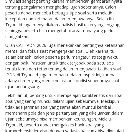
Simulasi sangat penting karena memberikan gambaran nyata
tentang pengalaman menghadapi ujian sebenarnya. Calon
peserta dapat mencoba berbagai tipe soal serta melatih
kecepatan dan ketepatan dalam menjawabnya. Selain itu,
Tryout.id juga menyediakan analisis hasil ujian yang lengkap,
sehingga peserta bisa mengetahui area mana yang perlu
ditingkatkan.
Ujian CAT IPDN 2026 juga menekankan pentingnya ketahanan
mental dan fokus saat mengerjakan soal. Oleh karena itu,
selain berlatih, calon peserta perlu mengatur strategi waktu
dengan baik. Pastikan untuk tidak terjebak pada satu soal
terlalu lama dan tetap tenang dalam menjawab.
Latihan soal
IPDN
di Tryout.id juga membantu dalam aspek ini, karena
adanya timer yang mensimulasikan kondisi sebenarnya saat
ujian berlangsung.
Lebih lanjut, penting untuk mempelajari karakteristik dari soal-
soal yang sering muncul dalam ujian sebelumnya. Meskipun
tidak ada jaminan soal yang sama akan muncul kembali,
memahami pola dan jenis pertanyaan yang dikeluarkan dalam
ujian sebelumnya bisa memberikan keuntungan. Melalui
Tryout.id, peserta dapat mengakses bank soal yang
komprehensif, lengkap dengan variasi soal yang bisa dipelajari.