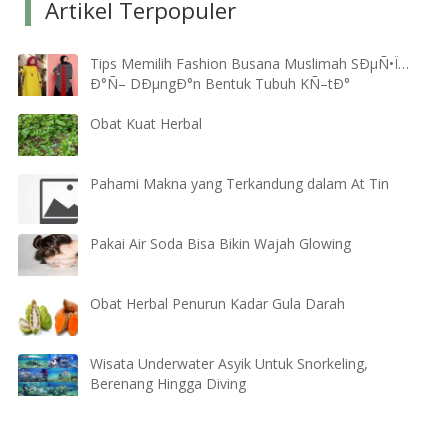
Artikel Terpopuler
Tips Memilih Fashion Busana Muslimah SÐµÑ•Ï…
Ð°Ñ– DÐµngÐ°n Bentuk Tubuh KÑ–tÐ°
Obat Kuat Herbal
Pahami Makna yang Terkandung dalam At Tin
Pakai Air Soda Bisa Bikin Wajah Glowing
Obat Herbal Penurun Kadar Gula Darah
Wisata Underwater Asyik Untuk Snorkeling,
Berenang Hingga Diving