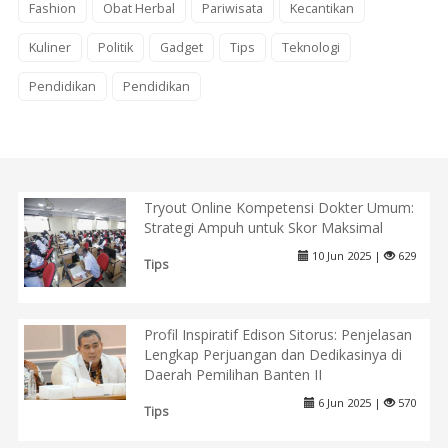
Fashion
Obat Herbal
Pariwisata
Kecantikan
Kuliner
Politik
Gadget
Tips
Teknologi
Pendidikan
Pendidikan
Tryout Online Kompetensi Dokter Umum:
Strategi Ampuh untuk Skor Maksimal
10 Jun 2025 |
629
Tips
Profil Inspiratif Edison Sitorus: Penjelasan
Lengkap Perjuangan dan Dedikasinya di
Daerah Pemilihan Banten II
6 Jun 2025 |
570
Tips