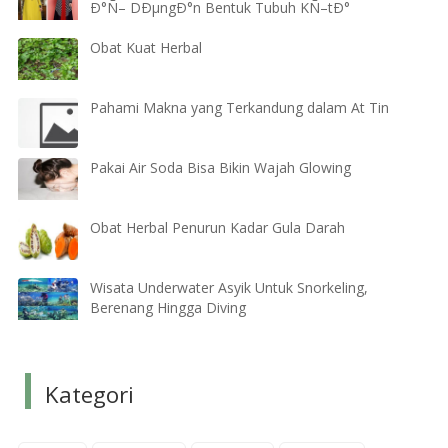
Ð°Ñ– DÐµngÐ°n Bentuk Tubuh KÑ–tÐ°
Obat Kuat Herbal
Pahami Makna yang Terkandung dalam At Tin
Pakai Air Soda Bisa Bikin Wajah Glowing
Obat Herbal Penurun Kadar Gula Darah
Wisata Underwater Asyik Untuk Snorkeling,
Berenang Hingga Diving
Kategori