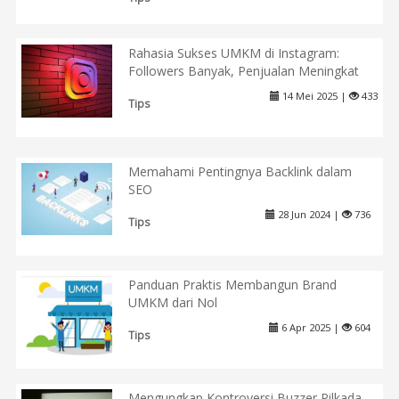
Rahasia Sukses UMKM di Instagram:
Followers Banyak, Penjualan Meningkat
14 Mei 2025 |
433
Tips
Memahami Pentingnya Backlink dalam
SEO
28 Jun 2024 |
736
Tips
Panduan Praktis Membangun Brand
UMKM dari Nol
6 Apr 2025 |
604
Tips
Mengungkap Kontroversi Buzzer Pilkada