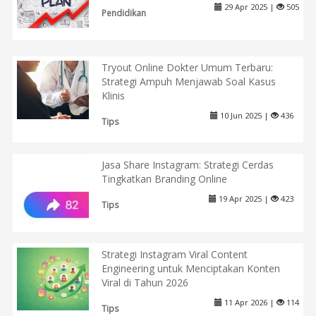
29 Apr 2025 |
505
Pendidikan
Tryout Online Dokter Umum Terbaru:
Strategi Ampuh Menjawab Soal Kasus
Klinis
10 Jun 2025 |
436
Tips
Jasa Share Instagram: Strategi Cerdas
Tingkatkan Branding Online
19 Apr 2025 |
423
Tips
Strategi Instagram Viral Content
Engineering untuk Menciptakan Konten
Viral di Tahun 2026
11 Apr 2026 |
114
Tips