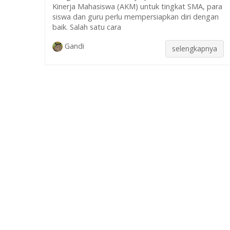
Kinerja Mahasiswa (AKM) untuk tingkat SMA, para
siswa dan guru perlu mempersiapkan diri dengan
baik. Salah satu cara
Gandi
selengkapnya