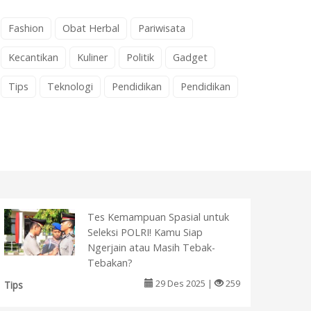
Fashion
Obat Herbal
Pariwisata
Kecantikan
Kuliner
Politik
Gadget
Tips
Teknologi
Pendidikan
Pendidikan
Tes Kemampuan Spasial untuk
Seleksi POLRI! Kamu Siap
Ngerjain atau Masih Tebak-
Tebakan?
29 Des 2025 |
259
Tips