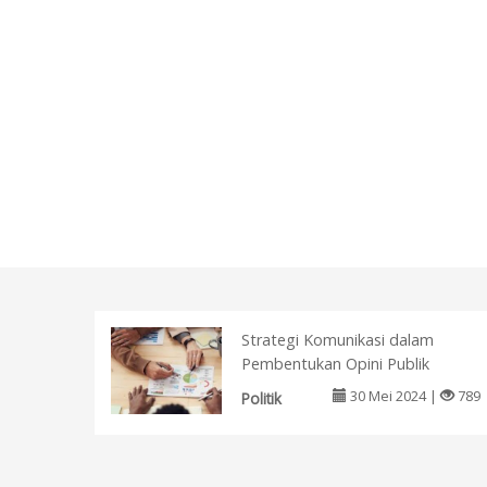
Strategi Komunikasi dalam
Pembentukan Opini Publik
30 Mei 2024 |
789
Politik