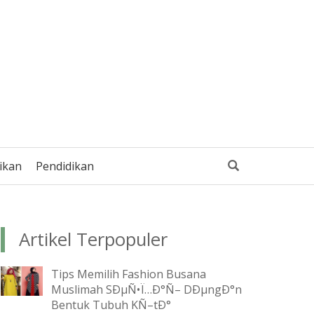
ikan
Pendidikan
Artikel Terpopuler
Tips Memilih Fashion Busana
Muslimah SÐµÑ•Ï…Ð°Ñ– DÐµngÐ°n
Bentuk Tubuh KÑ–tÐ°