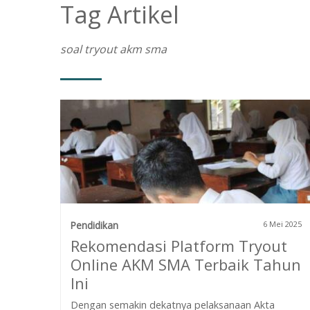
Tag Artikel
soal tryout akm sma
Pendidikan
6 Mei 2025
Rekomendasi Platform Tryout
Online AKM SMA Terbaik Tahun
Ini
Dengan semakin dekatnya pelaksanaan Akta