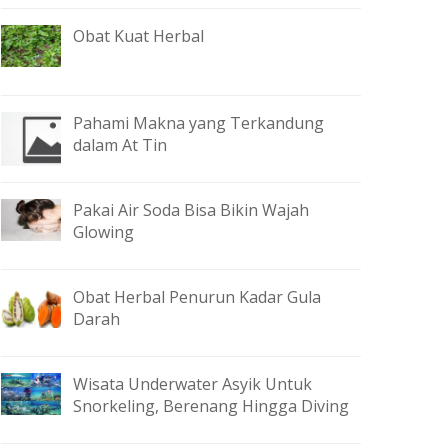
Obat Kuat Herbal
Pahami Makna yang Terkandung
dalam At Tin
Pakai Air Soda Bisa Bikin Wajah
Glowing
Obat Herbal Penurun Kadar Gula
Darah
Wisata Underwater Asyik Untuk
Snorkeling, Berenang Hingga Diving