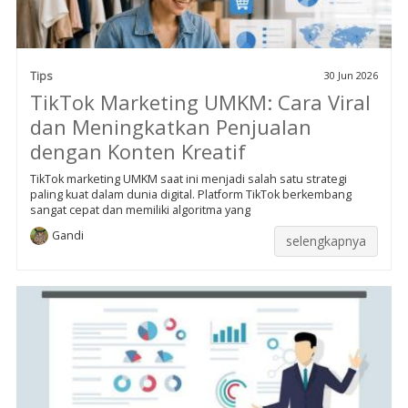
Tips
30 Jun 2026
TikTok Marketing UMKM: Cara Viral
dan Meningkatkan Penjualan
dengan Konten Kreatif
TikTok marketing UMKM saat ini menjadi salah satu strategi
paling kuat dalam dunia digital. Platform TikTok berkembang
sangat cepat dan memiliki algoritma yang
Gandi
selengkapnya