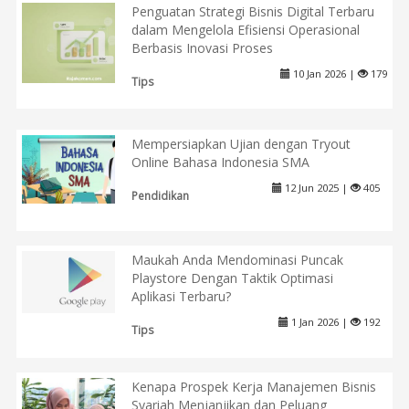
Penguatan Strategi Bisnis Digital Terbaru
dalam Mengelola Efisiensi Operasional
Berbasis Inovasi Proses
10 Jan 2026 |
179
Tips
Mempersiapkan Ujian dengan Tryout
Online Bahasa Indonesia SMA
12 Jun 2025 |
405
Pendidikan
Maukah Anda Mendominasi Puncak
Playstore Dengan Taktik Optimasi
Aplikasi Terbaru?
1 Jan 2026 |
192
Tips
Kenapa Prospek Kerja Manajemen Bisnis
Syariah Menjanjikan dan Peluang