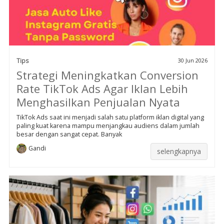
Tips
30 Jun 2026
Strategi Meningkatkan Conversion
Rate TikTok Ads Agar Iklan Lebih
Menghasilkan Penjualan Nyata
TikTok Ads saat ini menjadi salah satu platform iklan digital yang
paling kuat karena mampu menjangkau audiens dalam jumlah
besar dengan sangat cepat. Banyak
Gandi
selengkapnya