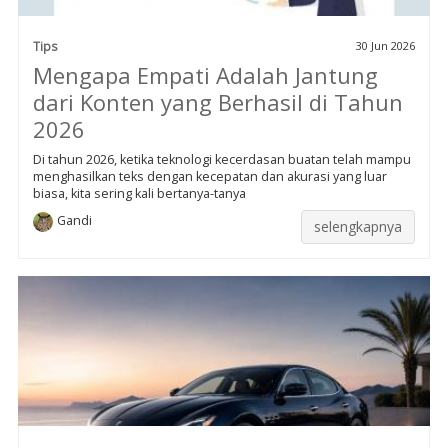
Tips
30 Jun 2026
Mengapa Empati Adalah Jantung
dari Konten yang Berhasil di Tahun
2026
Di tahun 2026, ketika teknologi kecerdasan buatan telah mampu
menghasilkan teks dengan kecepatan dan akurasi yang luar
biasa, kita sering kali bertanya-tanya
Gandi
selengkapnya