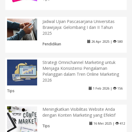
Jadwal Ujian Pascasarjana Universitas
Brawijaya: Gelombang I dan II Tahun
2025
26 Apr 2025 |
580
Pendidikan
Strategi Omnichannel Marketing untuk
Menjaga Konsistensi Pengalaman
Pelanggan dalam Tren Online Marketing
2026
1 Feb 2026 |
156
Tips
Meningkatkan Visibilitas Website Anda
dengan Konten Marketing yang Efektif
16 Mei 2025 |
412
Tips