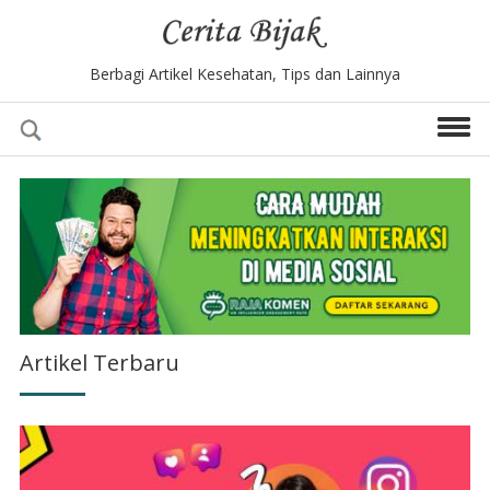
Berbagi Artikel Kesehatan, Tips dan Lainnya
Artikel Terbaru