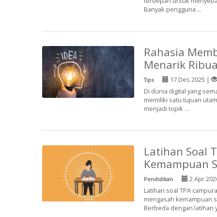
terdepan untuk menyebar
Banyak pengguna ...
Rahasia Memb
Menarik Ribu
17 Des 2025 |
Tips
Di dunia digital yang se
memiliki satu tujuan uta
menjadi topik ...
Latihan Soal
Kemampuan S
2 Apr 202
Pendidikan
Latihan soal TPA campur
mengasah kemampuan sec
Berbeda dengan latihan ya