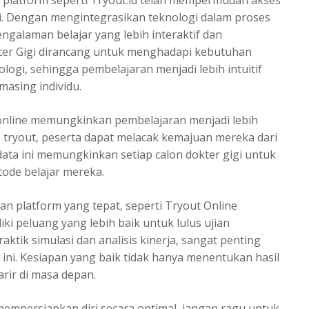
 platform seperti Tryout.id telah mempermudah akses
ggi. Dengan mengintegrasikan teknologi dalam proses
ngalaman belajar yang lebih interaktif dan
er Gigi dirancang untuk menghadapi kebutuhan
logi, sehingga pembelajaran menjadi lebih intuitif
asing individu.
 online memungkinkan pembelajaran menjadi lebih
p tryout, peserta dapat melacak kemajuan mereka dari
 data ini memungkinkan setiap calon dokter gigi untuk
de belajar mereka.
 platform yang tepat, seperti Tryout Online
iki peluang yang lebih baik untuk lulus ujian
raktik simulasi dan analisis kinerja, sangat penting
ni. Kesiapan yang baik tidak hanya menentukan hasil
rir di masa depan.
 mempersiapkan diri secara optimal, jangan ragu untuk