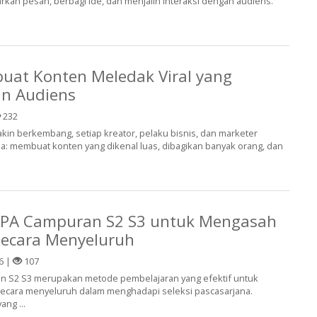
kan pesan, berbagi ide, dan menjalin interaksi dengan audiens.
uat Konten Meledak Viral yang
an Audiens
232
makin berkembang, setiap kreator, pelaku bisnis, dan marketer
ma: membuat konten yang dikenal luas, dibagikan banyak orang, dan
 TPA Campuran S2 S3 untuk Mengasah
ecara Menyeluruh
6 |
107
an S2 S3 merupakan metode pembelajaran yang efektif untuk
ara menyeluruh dalam menghadapi seleksi pascasarjana.
ng ...