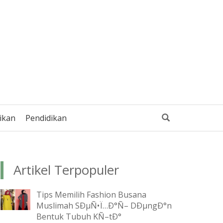
ikan
Pendidikan
Artikel Terpopuler
Tips Memilih Fashion Busana
Muslimah SÐµÑ•Ï…Ð°Ñ– DÐµngÐ°n
Bentuk Tubuh KÑ–tÐ°