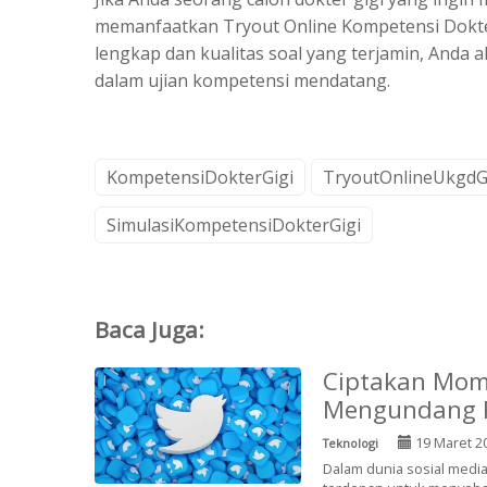
memanfaatkan Tryout Online Kompetensi Dokter 
lengkap dan kualitas soal yang terjamin, Anda 
dalam ujian kompetensi mendatang.
KompetensiDokterGigi
TryoutOnlineUkgdG
SimulasiKompetensiDokterGigi
Baca Juga:
Ciptakan Mome
Mengundang R
19 Maret 2
Teknologi
Dalam dunia sosial media