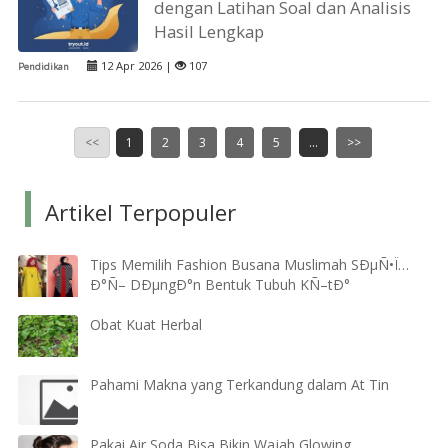
dengan Latihan Soal dan Analisis
Hasil Lengkap
12 Apr 2026 |
107
Pendidikan
<<
1
2
3
4
5
...
>>
Artikel Terpopuler
Tips Memilih Fashion Busana Muslimah SÐµÑ•Ï…
Ð°Ñ– DÐµngÐ°n Bentuk Tubuh KÑ–tÐ°
Obat Kuat Herbal
Pahami Makna yang Terkandung dalam At Tin
Pakai Air Soda Bisa Bikin Wajah Glowing