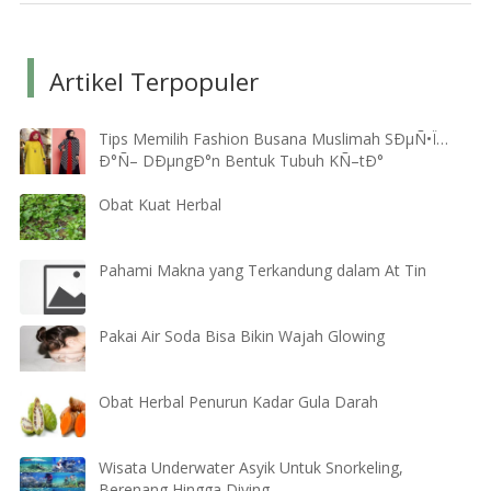
Artikel Terpopuler
Tips Memilih Fashion Busana Muslimah SÐµÑ•Ï…
Ð°Ñ– DÐµngÐ°n Bentuk Tubuh KÑ–tÐ°
Obat Kuat Herbal
Pahami Makna yang Terkandung dalam At Tin
Pakai Air Soda Bisa Bikin Wajah Glowing
Obat Herbal Penurun Kadar Gula Darah
Wisata Underwater Asyik Untuk Snorkeling,
Berenang Hingga Diving