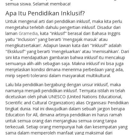
semua siswa. Selamat membaca!
Apa Itu Pendidikan Inklusif?
Untuk mengenal arti dari pendidikan inklusif, maka kita perlu
mengetahui terlebih dahulu pengertian inklusif. Disadur dari
laman
Gramedia
, kata "inklusif" berasal dari Bahasa Inggris
yaitu "Inclusion" yang berarti 'mengajak masuk' atau
mengikutsertakan'. Adapun lawan kata dari "Inklusif" adalah
"Eksklusif" yang berarti 'mengeluarkan' atau 'memisahkan'. Dari
sini kita mendapatkan gambaran bahwa inklusif itu mencakup
semuanya alih-alih sebagian saja. Makna inklusif ini bisa juga
menjelaskan kondisi dimana menerima perbedaan yang ada,
mirip seperti toleransi dalam masyarakat multikultural.
Lalu bila pendidikan bergabung dengan unsur inklusif, maka
namanya menjadi pendidikan inklusif. Ternyata istilah ini telah
dicetuskan oleh pihak UNESCO (United Nations Educational,
Scientific and Cultural Organization) alias Organisasi Pendidikan
tingkat dunia. Hal ini diwujudkan dalam sebuah jargon berupa
Education for All, dimana artinya pendidikan ini harus ramah
untuk semua orang dan menjangkau semua orang tanpa
terkecuali. Setiap orang mempunyai hak dan kesempatan yang
sama dalam memperoleh manfaat yang maksimal dari