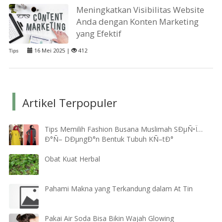
Meningkatkan Visibilitas Website
Anda dengan Konten Marketing
yang Efektif
16 Mei 2025 |
412
Tips
Artikel Terpopuler
Tips Memilih Fashion Busana Muslimah SÐµÑ•Ï…
Ð°Ñ– DÐµngÐ°n Bentuk Tubuh KÑ–tÐ°
Obat Kuat Herbal
Pahami Makna yang Terkandung dalam At Tin
Pakai Air Soda Bisa Bikin Wajah Glowing