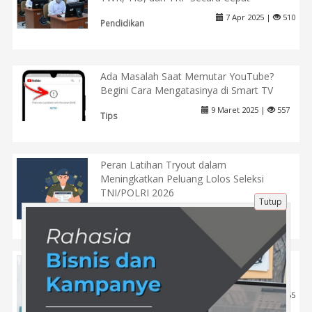
7 Apr 2025 |
510
Pendidikan
Ada Masalah Saat Memutar YouTube?
Begini Cara Mengatasinya di Smart TV
9 Maret 2025 |
557
Tips
Peran Latihan Tryout dalam
Meningkatkan Peluang Lolos Seleksi
TNI/POLRI 2026
Tutup
21 Feb 2026 |
155
Pendidikan
Optimalkan Bisnis Digital Anda dengan
Jasa Promosi Website
11 Jan 2026 |
165
Tips