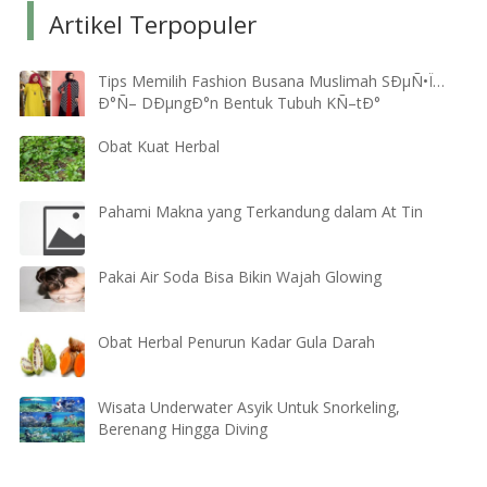
Artikel Terpopuler
Tips Memilih Fashion Busana Muslimah SÐµÑ•Ï…
Ð°Ñ– DÐµngÐ°n Bentuk Tubuh KÑ–tÐ°
Obat Kuat Herbal
Pahami Makna yang Terkandung dalam At Tin
Pakai Air Soda Bisa Bikin Wajah Glowing
Obat Herbal Penurun Kadar Gula Darah
Wisata Underwater Asyik Untuk Snorkeling,
Berenang Hingga Diving