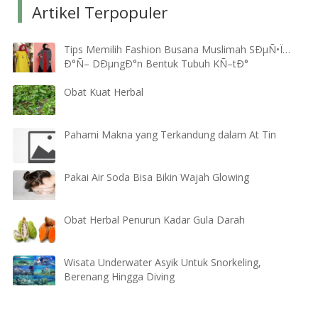
Artikel Terpopuler
Tips Memilih Fashion Busana Muslimah SÐµÑ•Ï…
Ð°Ñ– DÐµngÐ°n Bentuk Tubuh KÑ–tÐ°
Obat Kuat Herbal
Pahami Makna yang Terkandung dalam At Tin
Pakai Air Soda Bisa Bikin Wajah Glowing
Obat Herbal Penurun Kadar Gula Darah
Wisata Underwater Asyik Untuk Snorkeling,
Berenang Hingga Diving