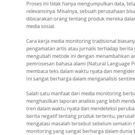
Proses ini tidak hanya mengumpulkan data, tet
relevansinya. Misalnya, sebuah perusahaan bi
dibicarakan orang tentang produk mereka dalam 
media sosial.
Cara kerja media monitoring
tradisional biasan
pengamatan artis atau jurnalis terhadap berita 
mengubah metode ini dengan menambahkan anal
pemrosesan bahasa alami (Natural Language Pr
membaca teks dalam waktu nyata dan mengidentif
Ini sangat berharga dalam menganalisis sentimen
Salah satu manfaat dari media monitoring ber
menghasilkan laporan analisis yang lebih men
tren dalam waktu nyata dan mendeteksi perubah
berita negatif tentang produk tertentu, perus
mengatasi masalah tersebut sebelum semakin mel
monitoring yang sangat berharga dalam dunia bi