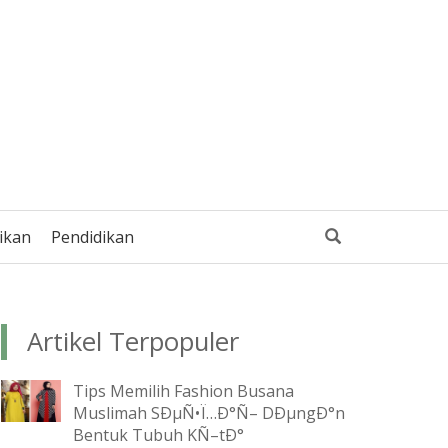
ikan
Pendidikan
Artikel Terpopuler
Tips Memilih Fashion Busana
Muslimah SÐµÑ•Ï…Ð°Ñ– DÐµngÐ°n
Bentuk Tubuh KÑ–tÐ°