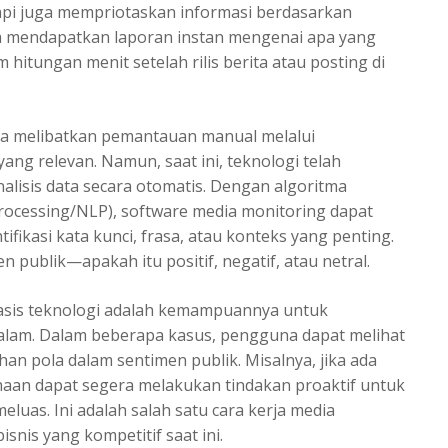
api juga mempriotaskan informasi berdasarkan
sa mendapatkan laporan instan mengenai apa yang
hitungan menit setelah rilis berita atau posting di
ya melibatkan pemantauan manual melalui
yang relevan. Namun, saat ini, teknologi telah
isis data secara otomatis. Dengan algoritma
ocessing/NLP), software media monitoring dapat
ikasi kata kunci, frasa, atau konteks yang penting.
 publik—apakah itu positif, negatif, atau netral.
basis teknologi adalah kemampuannya untuk
dalam. Dalam beberapa kasus, pengguna dapat melihat
an pola dalam sentimen publik. Misalnya, jika ada
ahaan dapat segera melakukan tindakan proaktif untuk
uas. Ini adalah salah satu cara kerja media
snis yang kompetitif saat ini.