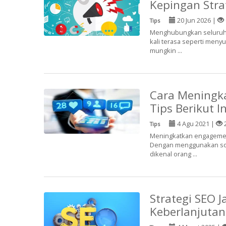
Kepingan Stra
20 Jun 2026 |
Tips
Menghubungkan seluruh ti
kali terasa seperti meny
mungkin ...
Cara Meningk
Tips Berikut In
4 Agu 2021 |
Tips
Meningkatkan engagement 
Dengan menggunakan soci
dikenal orang ...
Strategi SEO 
Keberlanjutan