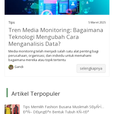
Tips
5 Maret 2025
Tren Media Monitoring: Bagaimana
Teknologi Mengubah Cara
Menganalisis Data?
Media monitoring telah menjadi salah satu alat penting bagi
perusahaan, organisasi, dan individu untuk memahami
bagaimana mereka atau topik tertentu
Gandi
selengkapnya
Artikel Terpopuler
Tips Memilih Fashion Busana Muslimah SÐµÑ•Ï…
Ð°Ñ– DÐµngÐ°n Bentuk Tubuh KÑ–tÐ°