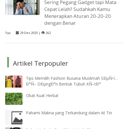
Sering Pegang Gadget tapi Mata
Cepat Lelah? Sudahkah Kamu
Menerapkan Aturan 20-20-20
dengan Benar
29 Des 2025 |
262
Tips
Artikel Terpopuler
Tips Memilih Fashion Busana Muslimah SÐµÑ•Ï…
Ð°Ñ– DÐµngÐ°n Bentuk Tubuh KÑ–tÐ°
Obat Kuat Herbal
Pahami Makna yang Terkandung dalam At Tin