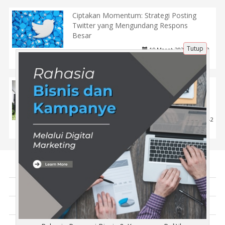
Ciptakan Momentum: Strategi Posting
Twitter yang Mengundang Respons
Besar
Tutup
19 Maret 2025 |
488
Teknologi
Bandung Kota Pelajar: Hidup Mandiri dan
Berkembang di Tengah Keberagaman
Budaya
18 Jul 2024 |
642
Pendidikan
Tentang Kami
Artikel
Disclaimer