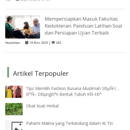
Mempersiapkan Masuk Fakultas
Kedokteran: Panduan Latihan Soal
dan Persiapan Ujian Terbaik
14 Nov 2025 |
243
Pendidikan
Artikel Terpopuler
Tips Memilih Fashion Busana Muslimah SÐµÑ•Ï…
Ð°Ñ– DÐµngÐ°n Bentuk Tubuh KÑ–tÐ°
Obat Kuat Herbal
Pahami Makna yang Terkandung dalam At Tin