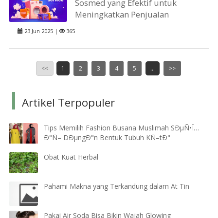
Sosmed yang Efektif untuk
Meningkatkan Penjualan
23 Jun 2025 |
365
<<
1
2
3
4
5
...
>>
Artikel Terpopuler
Tips Memilih Fashion Busana Muslimah SÐµÑ•Ï…
Ð°Ñ– DÐµngÐ°n Bentuk Tubuh KÑ–tÐ°
Obat Kuat Herbal
Pahami Makna yang Terkandung dalam At Tin
Pakai Air Soda Bisa Bikin Wajah Glowing