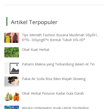
Artikel Terpopuler
Tips Memilih Fashion Busana Muslimah SÐµÑ•Ï…
Ð°Ñ– DÐµngÐ°n Bentuk Tubuh KÑ–tÐ°
Obat Kuat Herbal
Pahami Makna yang Terkandung dalam At Tin
Pakai Air Soda Bisa Bikin Wajah Glowing
Obat Herbal Penurun Kadar Gula Darah
Wisata Underwater Asyik Untuk Snorkeling,