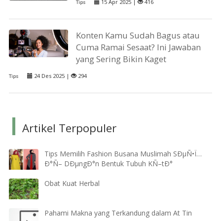
15 Apr 2025 |
416
Tips
Konten Kamu Sudah Bagus atau
Cuma Ramai Sesaat? Ini Jawaban
yang Sering Bikin Kaget
24 Des 2025 |
294
Tips
Artikel Terpopuler
Tips Memilih Fashion Busana Muslimah SÐµÑ•Ï…
Ð°Ñ– DÐµngÐ°n Bentuk Tubuh KÑ–tÐ°
Obat Kuat Herbal
Pahami Makna yang Terkandung dalam At Tin