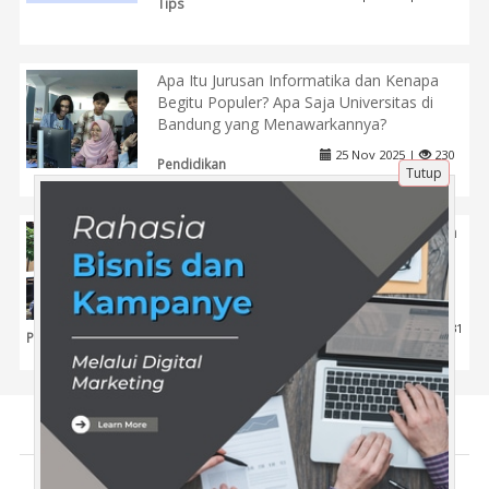
Tips
Apa Itu Jurusan Informatika dan Kenapa
Begitu Populer? Apa Saja Universitas di
Bandung yang Menawarkannya?
25 Nov 2025 |
230
Pendidikan
Tutup
Bagaimana Cara Kuliah S1 Agribisnis Lebih
Terjangkau Dengan Pilihan Skema
Pembayaran Dan Beasiswa Potongan
Biaya
17 Maret 2026 |
131
Pendidikan
Tentang Kami
Artikel