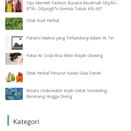
Tips Memilih Fashion Busana Muslimah SÐµÑ•Ï…
Ð°Ñ– DÐµngÐ°n Bentuk Tubuh KÑ–tÐ°
Obat Kuat Herbal
Pahami Makna yang Terkandung dalam At Tin
Pakai Air Soda Bisa Bikin Wajah Glowing
Obat Herbal Penurun Kadar Gula Darah
Wisata Underwater Asyik Untuk Snorkeling,
Berenang Hingga Diving
Kategori