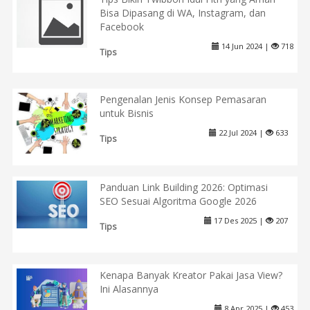
Bisa Dipasang di WA, Instagram, dan
Facebook
14 Jun 2024 |
718
Tips
Pengenalan Jenis Konsep Pemasaran
untuk Bisnis
22 Jul 2024 |
633
Tips
Panduan Link Building 2026: Optimasi
SEO Sesuai Algoritma Google 2026
17 Des 2025 |
207
Tips
Kenapa Banyak Kreator Pakai Jasa View?
Ini Alasannya
8 Apr 2025 |
453