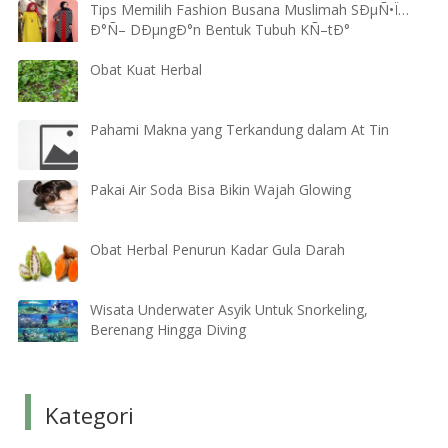
Tips Memilih Fashion Busana Muslimah SÐµÑ•Ï…
Ð°Ñ– DÐµngÐ°n Bentuk Tubuh KÑ–tÐ°
Obat Kuat Herbal
Pahami Makna yang Terkandung dalam At Tin
Pakai Air Soda Bisa Bikin Wajah Glowing
Obat Herbal Penurun Kadar Gula Darah
Wisata Underwater Asyik Untuk Snorkeling,
Berenang Hingga Diving
Kategori