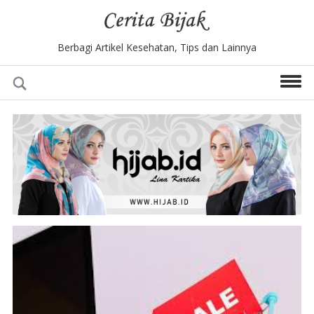
Berbagi Artikel Kesehatan, Tips dan Lainnya