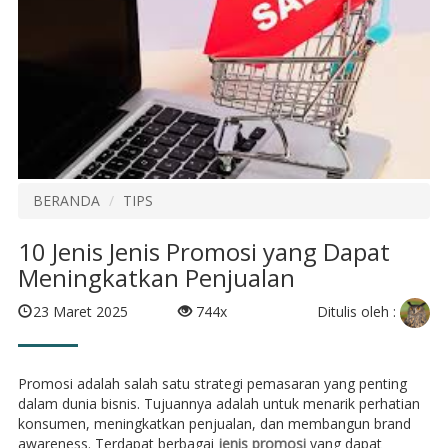
BERANDA
TIPS
10 Jenis Jenis Promosi yang Dapat
Meningkatkan Penjualan
Ditulis oleh :
23 Maret 2025
744x
Promosi adalah salah satu strategi pemasaran yang penting
dalam dunia bisnis. Tujuannya adalah untuk menarik perhatian
konsumen, meningkatkan penjualan, dan membangun brand
awareness. Terdapat berbagai
jenis promosi
yang dapat