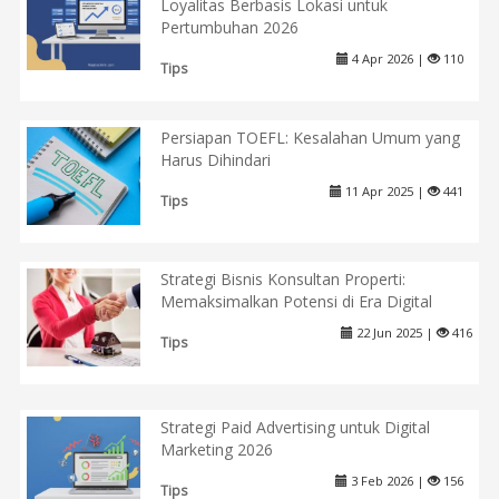
Loyalitas Berbasis Lokasi untuk
Pertumbuhan 2026
4 Apr 2026 |
110
Tips
Persiapan TOEFL: Kesalahan Umum yang
Harus Dihindari
11 Apr 2025 |
441
Tips
Strategi Bisnis Konsultan Properti:
Memaksimalkan Potensi di Era Digital
22 Jun 2025 |
416
Tips
Strategi Paid Advertising untuk Digital
Marketing 2026
3 Feb 2026 |
156
Tips