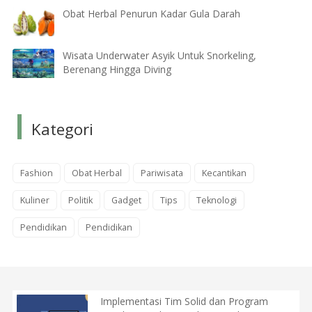
Obat Herbal Penurun Kadar Gula Darah
Wisata Underwater Asyik Untuk Snorkeling,
Berenang Hingga Diving
Kategori
Fashion
Obat Herbal
Pariwisata
Kecantikan
Kuliner
Politik
Gadget
Tips
Teknologi
Pendidikan
Pendidikan
Implementasi Tim Solid dan Program