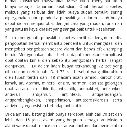
berkat khasiatnya masyarakat Mesir kuno menyebut lidah
buaya sebagai tanaman keabadian. Obat herbal diabetes
melitus yang terbuat dari lidah buaya sudah terbukti sering
dipergunakan para penderita penyakit gula darah. Lidah buaya
dapat diolah menjadi obat dengan cara yang mudah, tanaman
yang satu ini kaya khasiat yang sangat baik untuk kesehatan.
Selain mengobati penyakit diabetes melitus dengan medis,
pengobatan herbal membantu penderita untuk mengatasi dan
mengobati pengobatan secara alami dan bebas efek samping
buruk. Menggunakan obat herbal dapat menekan komplikasi
obat-obatan kimia oleh sebab itu pengobatan herbal sangat
dianjurkan. Di dalam lidah buaya terkandung 72 zat yang
dibutuhkan oleh tubuh. Dari 72 zat tersebut yang dibutuhkan
oleh tubuh terdiri dari 18 macam asam amino, karbohidrat,
lemak, air, vitamin, mineral, enzim, hormon, dan zat golongan
obat antara lain atibiotik, antiseptik, antibakteri, antikanker,
antivirus, antijamur, antiinfeksi, antiperadangan,
antipembengkakan, antiparkinson, antiaterosklerosis serta
antivirus yang resisten terhadap antibiotik.
Di dalam satu batang lidah buaya terdapat lebih dari 70 zat dan
lebih dari 15 jenis asam yang berguna sebagai antioksidan
alami yang dapat mencegah serangan jantung dan peningkatan