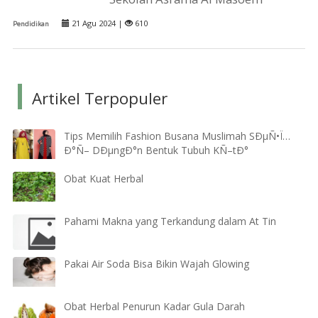
21 Agu 2024 |
610
Pendidikan
Artikel Terpopuler
Tips Memilih Fashion Busana Muslimah SÐµÑ•Ï…
Ð°Ñ– DÐµngÐ°n Bentuk Tubuh KÑ–tÐ°
Obat Kuat Herbal
Pahami Makna yang Terkandung dalam At Tin
Pakai Air Soda Bisa Bikin Wajah Glowing
Obat Herbal Penurun Kadar Gula Darah