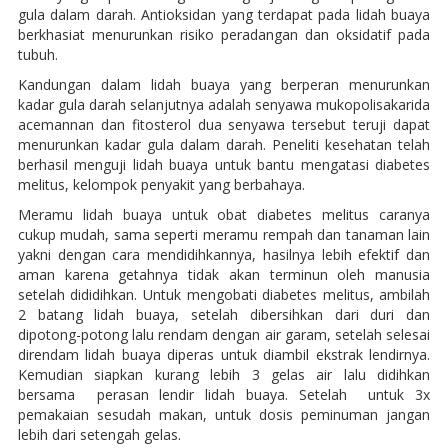
gula dalam darah. Antioksidan yang terdapat pada lidah buaya
berkhasiat menurunkan risiko peradangan dan oksidatif pada
tubuh.
Kandungan dalam lidah buaya yang berperan menurunkan
kadar gula darah selanjutnya adalah senyawa mukopolisakarida
acemannan dan fitosterol dua senyawa tersebut teruji dapat
menurunkan kadar gula dalam darah. Peneliti kesehatan telah
berhasil menguji lidah buaya untuk bantu mengatasi diabetes
melitus, kelompok penyakit yang berbahaya.
Meramu lidah buaya untuk obat diabetes melitus caranya
cukup mudah, sama seperti meramu rempah dan tanaman lain
yakni dengan cara mendidihkannya, hasilnya lebih efektif dan
aman karena getahnya tidak akan terminun oleh manusia
setelah dididihkan. Untuk mengobati diabetes melitus, ambilah
2 batang lidah buaya, setelah dibersihkan dari duri dan
dipotong-potong lalu rendam dengan air garam, setelah selesai
direndam lidah buaya diperas untuk diambil ekstrak lendirnya.
Kemudian siapkan kurang lebih 3 gelas air lalu didihkan
bersama perasan lendir lidah buaya. Setelah untuk 3x
pemakaian sesudah makan, untuk dosis peminuman jangan
lebih dari setengah gelas.