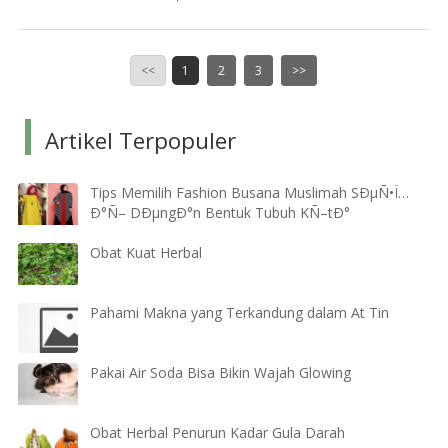
<<
1
2
3
>>
Artikel Terpopuler
Tips Memilih Fashion Busana Muslimah SÐµÑ•Ï…
Ð°Ñ– DÐµngÐ°n Bentuk Tubuh KÑ–tÐ°
Obat Kuat Herbal
Pahami Makna yang Terkandung dalam At Tin
Pakai Air Soda Bisa Bikin Wajah Glowing
Obat Herbal Penurun Kadar Gula Darah