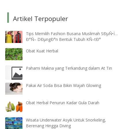
Artikel Terpopuler
Tips Memilih Fashion Busana Muslimah SÐµÑ•Ï…
Ð°Ñ– DÐµngÐ°n Bentuk Tubuh KÑ–tÐ°
Obat Kuat Herbal
Pahami Makna yang Terkandung dalam At Tin
Pakai Air Soda Bisa Bikin Wajah Glowing
Obat Herbal Penurun Kadar Gula Darah
Wisata Underwater Asyik Untuk Snorkeling,
Berenang Hingga Diving