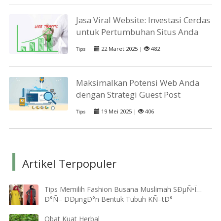
Jasa Viral Website: Investasi Cerdas
untuk Pertumbuhan Situs Anda
22 Maret 2025 |
482
Tips
Maksimalkan Potensi Web Anda
dengan Strategi Guest Post
19 Mei 2025 |
406
Tips
Artikel Terpopuler
Tips Memilih Fashion Busana Muslimah SÐµÑ•Ï…
Ð°Ñ– DÐµngÐ°n Bentuk Tubuh KÑ–tÐ°
Obat Kuat Herbal