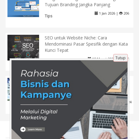
Tujuan Branding Jangka Panjang
1 Jan 2026 |
206
Tips
SEO untuk Website Niche: Cara
Mendominasi Pasar Spesifik dengan Kata
Kunci Tepat
Tutup
18 Maret 2025 |
446
Tips
Pengalaman Seleksi CASN: Menjaga
Konsistensi Belajar Selama Berbulan-
Bulan
16 Apr 2025 |
424
Pendidikan
Tentang Kami