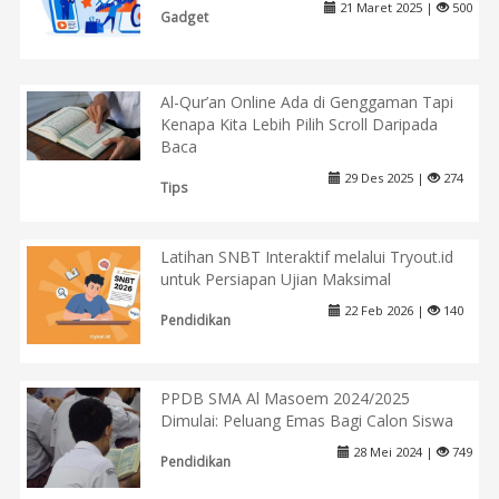
21 Maret 2025 |
500
Gadget
Al-Qur’an Online Ada di Genggaman Tapi
Kenapa Kita Lebih Pilih Scroll Daripada
Baca
29 Des 2025 |
274
Tips
Latihan SNBT Interaktif melalui Tryout.id
untuk Persiapan Ujian Maksimal
22 Feb 2026 |
140
Pendidikan
PPDB SMA Al Masoem 2024/2025
Dimulai: Peluang Emas Bagi Calon Siswa
28 Mei 2024 |
749
Pendidikan