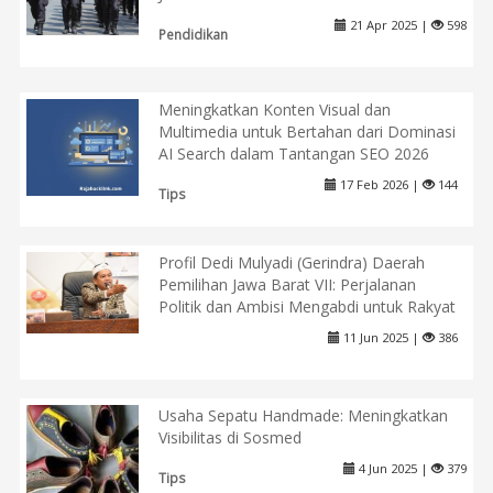
21 Apr 2025 |
598
Pendidikan
Meningkatkan Konten Visual dan
Multimedia untuk Bertahan dari Dominasi
AI Search dalam Tantangan SEO 2026
17 Feb 2026 |
144
Tips
Profil Dedi Mulyadi (Gerindra) Daerah
Pemilihan Jawa Barat VII: Perjalanan
Politik dan Ambisi Mengabdi untuk Rakyat
11 Jun 2025 |
386
Usaha Sepatu Handmade: Meningkatkan
Visibilitas di Sosmed
4 Jun 2025 |
379
Tips