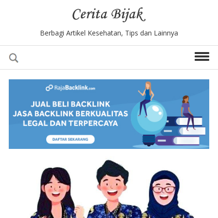
Berbagi Artikel Kesehatan, Tips dan Lainnya