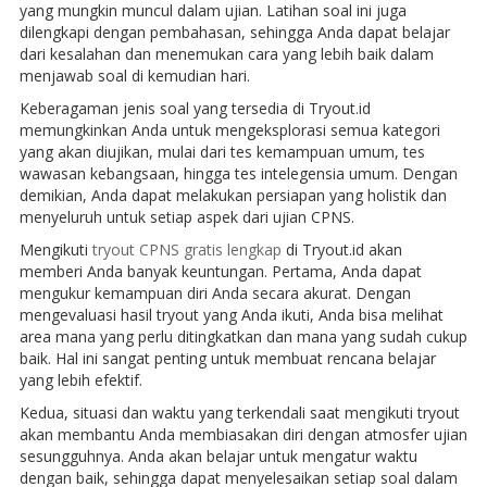
yang mungkin muncul dalam ujian. Latihan soal ini juga
dilengkapi dengan pembahasan, sehingga Anda dapat belajar
dari kesalahan dan menemukan cara yang lebih baik dalam
menjawab soal di kemudian hari.
Keberagaman jenis soal yang tersedia di Tryout.id
memungkinkan Anda untuk mengeksplorasi semua kategori
yang akan diujikan, mulai dari tes kemampuan umum, tes
wawasan kebangsaan, hingga tes intelegensia umum. Dengan
demikian, Anda dapat melakukan persiapan yang holistik dan
menyeluruh untuk setiap aspek dari ujian CPNS.
Mengikuti
tryout CPNS gratis lengkap
di Tryout.id akan
memberi Anda banyak keuntungan. Pertama, Anda dapat
mengukur kemampuan diri Anda secara akurat. Dengan
mengevaluasi hasil tryout yang Anda ikuti, Anda bisa melihat
area mana yang perlu ditingkatkan dan mana yang sudah cukup
baik. Hal ini sangat penting untuk membuat rencana belajar
yang lebih efektif.
Kedua, situasi dan waktu yang terkendali saat mengikuti tryout
akan membantu Anda membiasakan diri dengan atmosfer ujian
sesungguhnya. Anda akan belajar untuk mengatur waktu
dengan baik, sehingga dapat menyelesaikan setiap soal dalam