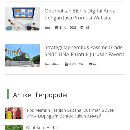
Optimalkan Bisnis Digital Anda
dengan Jasa Promosi Website
11 Jan 2026 |
165
Tips
Strategi Menembus Passing Grade
SNBT UNAIR untuk Jurusan Favorit
9 Mei 2025 |
428
Pendidikan
Artikel Terpopuler
Tips Memilih Fashion Busana Muslimah SÐµÑ•Ï…
Ð°Ñ– DÐµngÐ°n Bentuk Tubuh KÑ–tÐ°
Obat Kuat Herbal