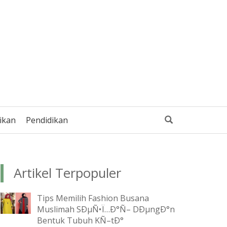
ikan
Pendidikan
Artikel Terpopuler
Tips Memilih Fashion Busana
Muslimah SÐµÑ•Ï…Ð°Ñ– DÐµngÐ°n
Bentuk Tubuh KÑ–tÐ°