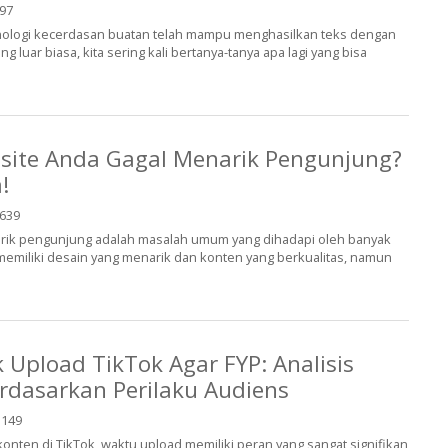
97
eknologi kecerdasan buatan telah mampu menghasilkan teks dengan
g luar biasa, kita sering kali bertanya-tanya apa lagi yang bisa
ite Anda Gagal Menarik Pengunjung?
!
639
rik pengunjung adalah masalah umum yang dihadapi oleh banyak
memiliki desain yang menarik dan konten yang berkualitas, namun
 Upload TikTok Agar FYP: Analisis
rdasarkan Perilaku Audiens
149
 konten di TikTok, waktu upload memiliki peran yang sangat signifikan