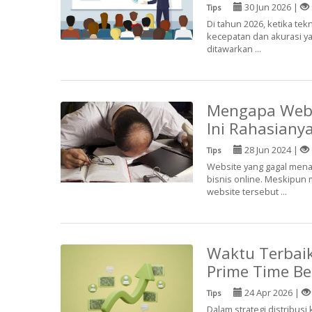
30 Jun 2026 |
Tips
Di tahun 2026, ketika t
kecepatan dan akurasi yan
ditawarkan ...
Mengapa Webs
Ini Rahasianya
28 Jun 2024 |
Tips
Website yang gagal mena
bisnis online. Meskipun 
website tersebut ...
Waktu Terbaik
Prime Time Be
24 Apr 2026 |
Tips
Dalam strategi distribusi