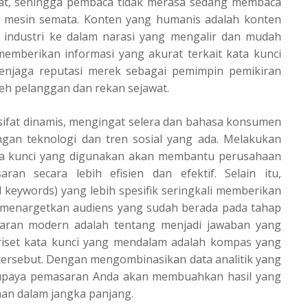
gat, sehingga pembaca tidak merasa sedang membaca
an mesin semata. Konten yang humanis adalah konten
s industri ke dalam narasi yang mengalir dan mudah
emberikan informasi yang akurat terkait kata kunci
enjaga reputasi merek sebagai pemimpin pemikiran
leh pelanggan dan rekan sejawat.
rsifat dinamis, mengingat selera dan bahasa konsumen
gan teknologi dan tren sosial yang ada. Melakukan
ata kunci yang digunakan akan membantu perusahaan
n secara lebih efisien dan efektif. Selain itu,
l keywords) yang lebih spesifik seringkali memberikan
na menargetkan audiens yang sudah berada pada tahap
aran modern adalah tentang menjadi jawaban yang
n riset kata kunci yang mendalam adalah kompas yang
ersebut. Dengan mengombinasikan data analitik yang
 upaya pemasaran Anda akan membuahkan hasil yang
an dalam jangka panjang.