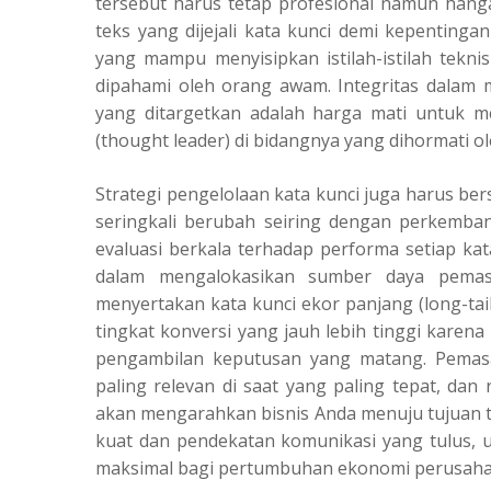
tersebut harus tetap profesional namun han
teks yang dijejali kata kunci demi kepenting
yang mampu menyisipkan istilah-istilah tekni
dipahami oleh orang awam. Integritas dalam m
yang ditargetkan adalah harga mati untuk m
(thought leader) di bidangnya yang dihormati o
Strategi pengelolaan kata kunci juga harus be
seringkali berubah seiring dengan perkemban
evaluasi berkala terhadap performa setiap k
dalam mengalokasikan sumber daya pemasara
menyertakan kata kunci ekor panjang (long-tai
tingkat konversi yang jauh lebih tinggi kare
pengambilan keputusan yang matang. Pemas
paling relevan di saat yang paling tepat, da
akan mengarahkan bisnis Anda menuju tujuan t
kuat dan pendekatan komunikasi yang tulus,
maksimal bagi pertumbuhan ekonomi perusaha