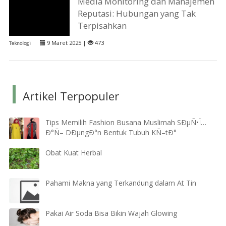
Media Monitoring dan Manajemen
Reputasi: Hubungan yang Tak
Terpisahkan
9 Maret 2025 |
473
Teknologi
Artikel Terpopuler
Tips Memilih Fashion Busana Muslimah SÐµÑ•Ï…
Ð°Ñ– DÐµngÐ°n Bentuk Tubuh KÑ–tÐ°
Obat Kuat Herbal
Pahami Makna yang Terkandung dalam At Tin
Pakai Air Soda Bisa Bikin Wajah Glowing