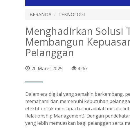
BERANDA
TEKNOLOGI
Menghadirkan Solusi 
Membangun Kepuasan 
Pelanggan
20 Maret 2025
426x
Dalam era digital yang semakin berkembang, p
memahami dan memenuhi kebutuhan pelanggan de
efektif untuk mencapai hal ini adalah melalui
int
Relationship Management)
. Dengan pendekatan
yang lebih memuaskan bagi pelanggan serta me