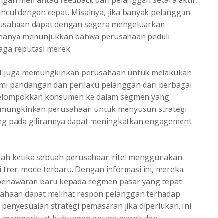
ngan memantau feedback dari pelanggan secara aktif,
ul dengan cepat. Misalnya, jika banyak pelanggan
erusahaan dapat dengan segera mengeluarkan
dak hanya menunjukkan bahwa perusahaan peduli
ga reputasi merek.
n CRM juga memungkinkan perusahaan untuk melakukan
mi pandangan dan perilaku pelanggan dari berbagai
ngelompokkan konsumen ke dalam segmen yang
memungkinkan perusahaan untuk menyusun strategi
ang pada gilirannya dapat meningkatkan engagement
alah ketika sebuah perusahaan ritel menggunakan
si tren mode terbaru. Dengan informasi ini, mereka
penawaran baru kepada segmen pasar yang tepat
usahaan dapat melihat respon pelanggan terhadap
penyesuaian strategi pemasaran jika diperlukan. Ini