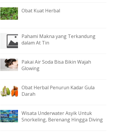
Obat Kuat Herbal
Pahami Makna yang Terkandung
dalam At Tin
Pakai Air Soda Bisa Bikin Wajah
Glowing
Obat Herbal Penurun Kadar Gula
Darah
Wisata Underwater Asyik Untuk
Snorkeling, Berenang Hingga Diving