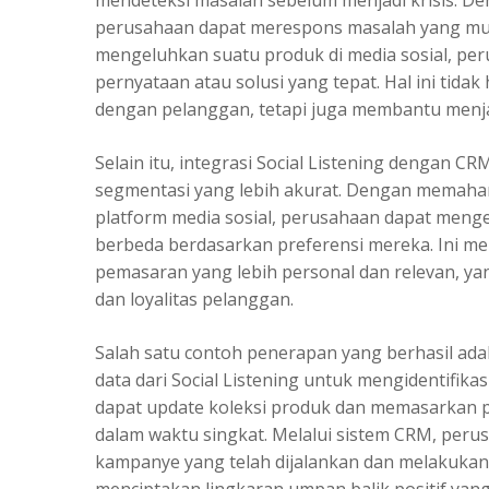
mendeteksi masalah sebelum menjadi krisis. De
perusahaan dapat merespons masalah yang munc
mengeluhkan suatu produk di media sosial, p
pernyataan atau solusi yang tepat. Hal ini ti
dengan pelanggan, tetapi juga membantu menja
Selain itu, integrasi Social Listening denga
segmentasi yang lebih akurat. Dengan memaha
platform media sosial, perusahaan dapat me
berbeda berdasarkan preferensi mereka. Ini 
pemasaran yang lebih personal dan relevan, y
dan loyalitas pelanggan.
Salah satu contoh penerapan yang berhasil ad
data dari Social Listening untuk mengidentifika
dapat update koleksi produk dan memasarkan 
dalam waktu singkat. Melalui sistem CRM, per
kampanye yang telah dijalankan dan melakukan 