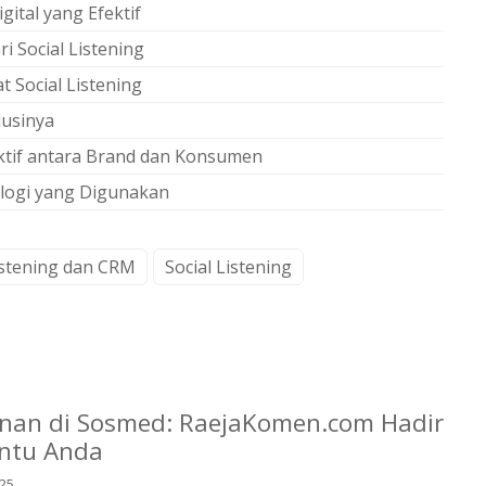
gital yang Efektif
 Social Listening
 Social Listening
lusinya
ektif antara Brand dan Konsumen
nologi yang Digunakan
istening dan CRM
Social Listening
nan di Sosmed: RaejaKomen.com Hadir
ntu Anda
25