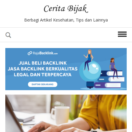
Berbagi Artikel Kesehatan, Tips dan Lainnya