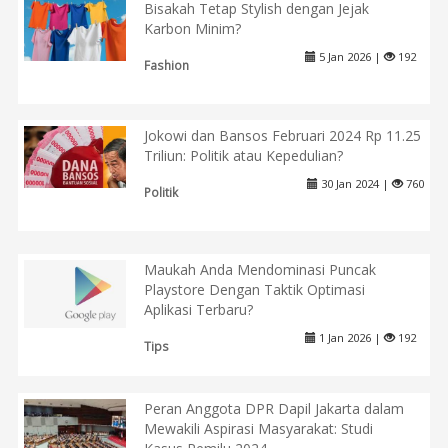
Bisakah Tetap Stylish dengan Jejak
Karbon Minim?
5 Jan 2026 |
192
Fashion
Jokowi dan Bansos Februari 2024 Rp 11.25
Triliun: Politik atau Kepedulian?
30 Jan 2024 |
760
Politik
Maukah Anda Mendominasi Puncak
Playstore Dengan Taktik Optimasi
Aplikasi Terbaru?
1 Jan 2026 |
192
Tips
Peran Anggota DPR Dapil Jakarta dalam
Mewakili Aspirasi Masyarakat: Studi