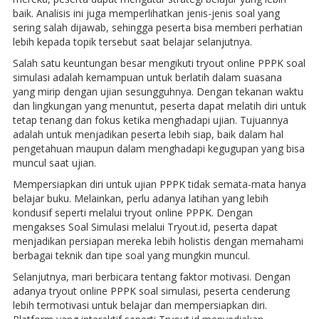
baik. Analisis ini juga memperlihatkan jenis-jenis soal yang
sering salah dijawab, sehingga peserta bisa memberi perhatian
lebih kepada topik tersebut saat belajar selanjutnya.
Salah satu keuntungan besar mengikuti tryout online PPPK soal
simulasi adalah kemampuan untuk berlatih dalam suasana
yang mirip dengan ujian sesungguhnya. Dengan tekanan waktu
dan lingkungan yang menuntut, peserta dapat melatih diri untuk
tetap tenang dan fokus ketika menghadapi ujian. Tujuannya
adalah untuk menjadikan peserta lebih siap, baik dalam hal
pengetahuan maupun dalam menghadapi kegugupan yang bisa
muncul saat ujian.
Mempersiapkan diri untuk ujian PPPK tidak semata-mata hanya
belajar buku. Melainkan, perlu adanya latihan yang lebih
kondusif seperti melalui tryout online PPPK. Dengan
mengakses Soal Simulasi melalui Tryout.id, peserta dapat
menjadikan persiapan mereka lebih holistis dengan memahami
berbagai teknik dan tipe soal yang mungkin muncul.
Selanjutnya, mari berbicara tentang faktor motivasi. Dengan
adanya tryout online PPPK soal simulasi, peserta cenderung
lebih termotivasi untuk belajar dan mempersiapkan diri.