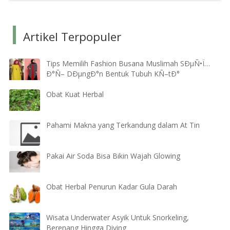
Artikel Terpopuler
Tips Memilih Fashion Busana Muslimah SÐµÑ•Ï…
Ð°Ñ– DÐµngÐ°n Bentuk Tubuh KÑ–tÐ°
Obat Kuat Herbal
Pahami Makna yang Terkandung dalam At Tin
Pakai Air Soda Bisa Bikin Wajah Glowing
Obat Herbal Penurun Kadar Gula Darah
Wisata Underwater Asyik Untuk Snorkeling,
Berenang Hingga Diving