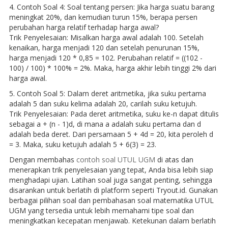
4. Contoh Soal 4: Soal tentang persen: Jika harga suatu barang
meningkat 20%, dan kemudian turun 15%, berapa persen
perubahan harga relatif terhadap harga awal?
Trik Penyelesaian: Misalkan harga awal adalah 100. Setelah
kenaikan, harga menjadi 120 dan setelah penurunan 15%,
harga menjadi 120 * 0,85 = 102. Perubahan relatif = ((102 -
100) / 100) * 100% = 2%. Maka, harga akhir lebih tinggi 2% dari
harga awal.
5. Contoh Soal 5: Dalam deret aritmetika, jika suku pertama
adalah 5 dan suku kelima adalah 20, carilah suku ketujuh.
Trik Penyelesaian: Pada deret aritmetika, suku ke-n dapat ditulis
sebagai a + (n - 1)d, di mana a adalah suku pertama dan d
adalah beda deret. Dari persamaan 5 + 4d = 20, kita peroleh d
= 3. Maka, suku ketujuh adalah 5 + 6(3) = 23.
Dengan membahas
contoh soal UTUL UGM
di atas dan
menerapkan trik penyelesaian yang tepat, Anda bisa lebih siap
menghadapi ujian. Latihan soal juga sangat penting, sehingga
disarankan untuk berlatih di platform seperti Tryout.id. Gunakan
berbagai pilihan soal dan pembahasan soal matematika UTUL
UGM yang tersedia untuk lebih memahami tipe soal dan
meningkatkan kecepatan menjawab. Ketekunan dalam berlatih