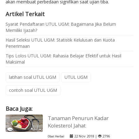
akan membuat perbedaan signifikan saat ujian tiba.
Artikel Terkait
Syarat Pendaftaran UTUL UGM: Bagaimana Jika Belum
Memiliki Ijazah?
Hasil Seleksi UTUL UGM: Statistik Kelulusan dan Kuota
Penerimaan
Tips Lolos UTUL UGM: Rahasia Belajar Efektif untuk Hasil
Maksimal
latihan soal UTUL UGM
UTUL UGM
contoh soal UTUL UGM
Baca Juga:
Tanaman Penurun Kadar
Kolesterol Jahat
22 Nov 2018 |
2796
Obat Herbal