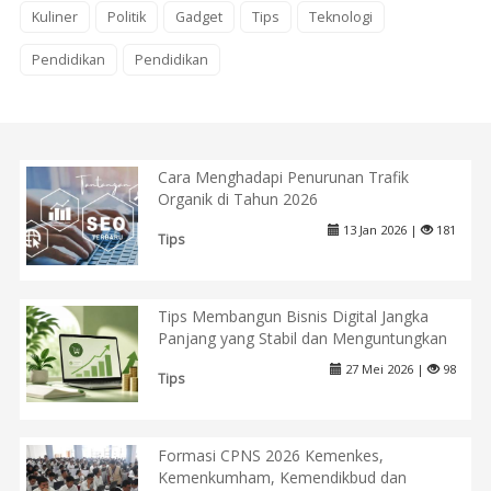
Kuliner
Politik
Gadget
Tips
Teknologi
Pendidikan
Pendidikan
Cara Menghadapi Penurunan Trafik
Organik di Tahun 2026
13 Jan 2026 |
181
Tips
Tips Membangun Bisnis Digital Jangka
Panjang yang Stabil dan Menguntungkan
27 Mei 2026 |
98
Tips
Formasi CPNS 2026 Kemenkes,
Kemenkumham, Kemendikbud dan