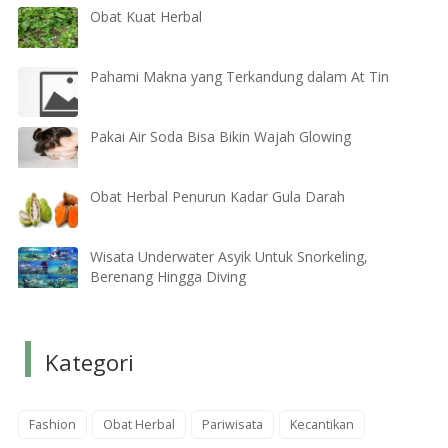
Obat Kuat Herbal
Pahami Makna yang Terkandung dalam At Tin
Pakai Air Soda Bisa Bikin Wajah Glowing
Obat Herbal Penurun Kadar Gula Darah
Wisata Underwater Asyik Untuk Snorkeling,
Berenang Hingga Diving
Kategori
Fashion
Obat Herbal
Pariwisata
Kecantikan