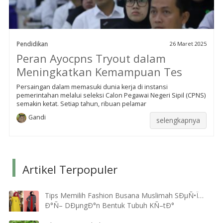
Pendidikan
26 Maret 2025
Peran Ayocpns Tryout dalam
Meningkatkan Kemampuan Tes
Persaingan dalam memasuki dunia kerja di instansi
pemerintahan melalui seleksi Calon Pegawai Negeri Sipil (CPNS)
semakin ketat. Setiap tahun, ribuan pelamar
Gandi
selengkapnya
Artikel Terpopuler
Tips Memilih Fashion Busana Muslimah SÐµÑ•Ï…
Ð°Ñ– DÐµngÐ°n Bentuk Tubuh KÑ–tÐ°