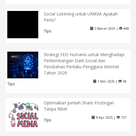
Social Listening untuk UMKM: Apakah
Perlu?
5 Maret 2025 |
488
Tips
Strategi SEO Humanis untuk Menghadapi
Perkembangan Dark Social dan
Perubahan Perilaku Pengguna Internet
Tahun 2026
1 Mei 2026 |
98
Tips
Optimalkan Jumlah Share Postingan
Tanpa Ribet
8 Apr 2025 |
737
Tips