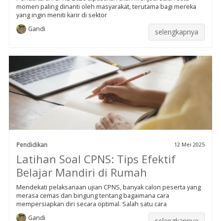
momen paling dinanti oleh masyarakat, terutama bagi mereka
yang ingin meniti karir di sektor
Gandi
selengkapnya
Pendidikan
12 Mei 2025
Latihan Soal CPNS: Tips Efektif
Belajar Mandiri di Rumah
Mendekati pelaksanaan ujian CPNS, banyak calon peserta yang
merasa cemas dan bingung tentang bagaimana cara
mempersiapkan diri secara optimal. Salah satu cara
Gandi
selengkapnya