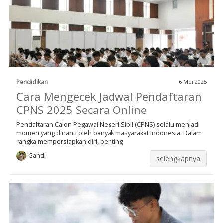
Pendidikan
6 Mei 2025
Cara Mengecek Jadwal Pendaftaran
CPNS 2025 Secara Online
Pendaftaran Calon Pegawai Negeri Sipil (CPNS) selalu menjadi
momen yang dinanti oleh banyak masyarakat Indonesia. Dalam
rangka mempersiapkan diri, penting
Gandi
selengkapnya